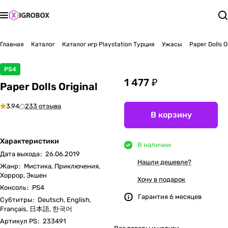
Главная
Каталог
Каталог игр Playstation Турция
Ужасы
Paper Dolls O
PS4
1 477 ₽
Paper Dolls Original
3.94
233 отзыва
В корзину
Характеристики
В наличии
Дата выхода
:
26.06.2019
Нашли дешевле?
Жанр
:
Мистика, Приключения,
Хоррор, Экшен
Хочу в подарок
Консоль
:
PS4
Гарантия 6 месяцев
Субтитры
:
Deutsch, English,
Français, 日本語, 한국어
Артикул PS
:
233491