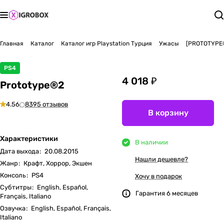
Главная
Каталог
Каталог игр Playstation Турция
Ужасы
[PROTOTYPE
PS4
4 018 ₽
Prototype®2
4.56
8395 отзывов
В корзину
Характеристики
В наличии
Дата выхода
:
20.08.2015
Нашли дешевле?
Жанр
:
Крафт, Хоррор, Экшен
Консоль
:
PS4
Хочу в подарок
Субтитры
:
English, Español,
Гарантия 6 месяцев
Français, Italiano
Озвучка
:
English, Español, Français,
Italiano