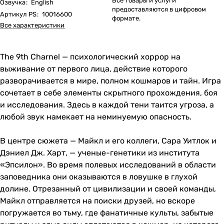
Все товары и услуги
Озвучка
:
English
предоставляются в цифровом
Артикул PS
:
10016600
формате.
Все характеристики
The 9th Charnel — психологический хоррор на
выживание от первого лица, действие которого
разворачивается в мире, полном кошмаров и тайн. Игра
сочетает в себе элементы скрытного прохождения, боя
и исследования. Здесь в каждой тени таится угроза, а
любой звук намекает на неминуемую опасность.
В центре сюжета — Майкл и его коллеги, Сара Уитлок и
Дэниел Дж. Харт, — ученые-генетики из института
«Эпсилон». Во время полевых исследований в области
заповедника они оказываются в ловушке в глухой
долине. Отрезанный от цивилизации и своей команды,
Майкл отправляется на поиски друзей, но вскоре
погружается во тьму, где фанатичные культы, забытые