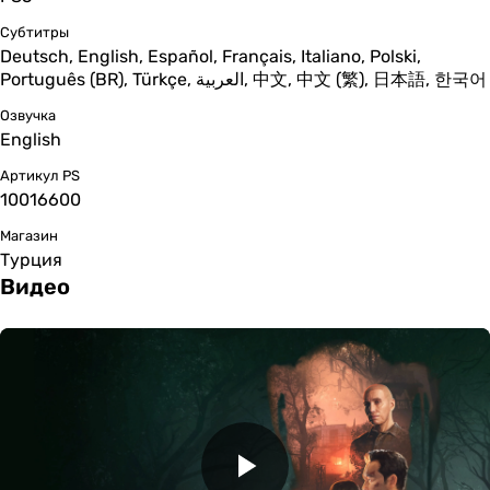
Субтитры
Deutsch, English, Español, Français, Italiano, Polski,
Português (BR), Türkçe, العربية, 中文, 中文 (繁), 日本語, 한국어
Озвучка
English
Артикул PS
10016600
Магазин
Турция
Видео