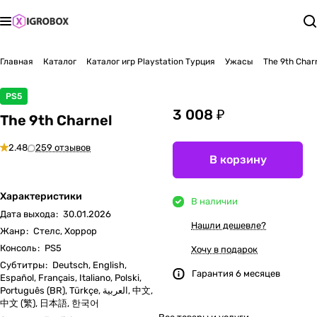
Главная
Каталог
Каталог игр Playstation Турция
Ужасы
The 9th Char
PS5
3 008 ₽
The 9th Charnel
2.48
259 отзывов
В корзину
Характеристики
В наличии
Дата выхода
:
30.01.2026
Нашли дешевле?
Жанр
:
Стелс, Хоррор
Консоль
:
PS5
Хочу в подарок
Субтитры
:
Deutsch, English,
Гарантия 6 месяцев
Español, Français, Italiano, Polski,
Português (BR), Türkçe, العربية, 中文,
中文 (繁), 日本語, 한국어