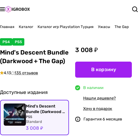
Главная
Каталог
Каталог игр Playstation Турция
Ужасы
The Gap
PS4
PS5
3 008 ₽
Mind's Descent Bundle
(Darkwood + The Gap)
В корзину
4.13
135 отзывов
В наличии
Доступные издания
Нашли дешевле?
Mind's Descent
Хочу в подарок
Bundle (Darkwood +
The Gap)
PS5
Гарантия 6 месяцев
Standard
3 008 ₽