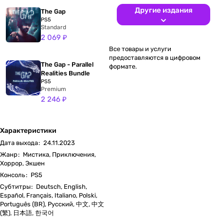
Другие издания
The Gap
PS5
Standard
2 069 ₽
Все товары и услуги
предоставляются в цифровом
The Gap - Parallel
формате.
Realities Bundle
PS5
Premium
2 246 ₽
Характеристики
Дата выхода
:
24.11.2023
Жанр
:
Мистика, Приключения,
Хоррор, Экшен
Консоль
:
PS5
Субтитры
:
Deutsch, English,
Español, Français, Italiano, Polski,
Português (BR), Русский, 中文, 中文
(繁), 日本語, 한국어