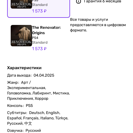
PS5
Гарантия 6 месяцев
Standard
1 573 ₽
Все товары и услуги
предоставляются в цифровом
The Renovator:
формате.
Origins
PS4
Standard
1 573 ₽
Характеристики
Дата выхода
:
04.04.2025
Жанр
:
Арт /
Экспериментальная,
Головоломка, Лабиринт, Мистика,
Приключения, Хоррор
Консоль
:
PS5
Субтитры
:
Deutsch, English,
Español, Français, Italiano, Türkçe,
Русский, 中文
Озвучка
:
Русский