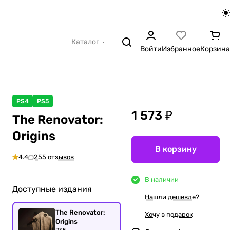
Каталог
Войти
Избранное
Корзина
PS4
PS5
1 573 ₽
The Renovator:
Origins
В корзину
4.4
255 отзывов
В наличии
Доступные издания
Нашли дешевле?
The Renovator:
Хочу в подарок
Origins