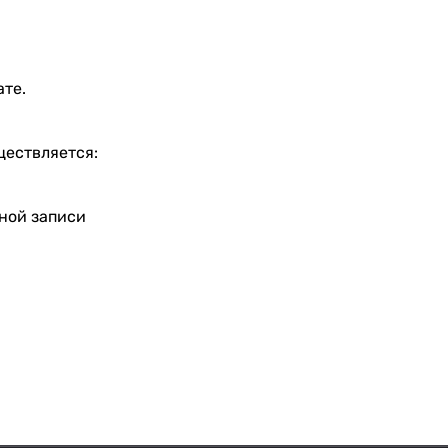
ате.
ществляется:
тной записи