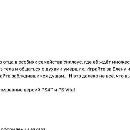
отца в особняк семейства Уиллоус, где её ждёт множест
из тела и общаться с духами умерших. Играйте за Елену 
йте заблудившимся душам... И это далеко не всё, что вы 
ьзование версий PS4™ и PS Vita!
 оформлении заказа.