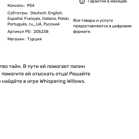
Гарантия 6 месяцев
Консоль
:
PS4
Субтитры
:
Deutsch, English,
Español, Français, Italiano, Polski,
Все товары и услуги
Português, ru_UA, Русский
предоставляются в цифровом
Артикул PS
:
205238
формате.
Магазин
:
Турция
во тайн. В пути ей помогает папин
и помогите ей отыскать отца! Решайте
найдёте в игре Whispering Willows.