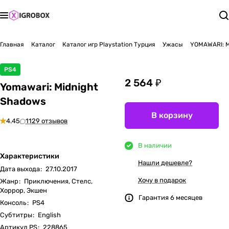
Главная
Каталог
Каталог игр Playstation Турция
Ужасы
YOMAWARI: 
PS4
2 564 ₽
Yomawari: Midnight
Shadows
В корзину
4.45
1129 отзывов
В наличии
Характеристики
Нашли дешевле?
Дата выхода
:
27.10.2017
Хочу в подарок
Жанр
:
Приключения, Стелс,
Хоррор, Экшен
Гарантия 6 месяцев
Консоль
:
PS4
Субтитры
:
English
Артикул PS
:
228865