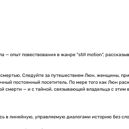
а — опыт повествования в жанре "still motion", рассказ
смертью. Следуйте за путешествием Люн, женщины, при
дочный постоянный посетитель. По мере того как Люн ра
ной смерти — и с тайной, связывающей владельца с этим
есь в линейную, управляемую диалогами историю без сл