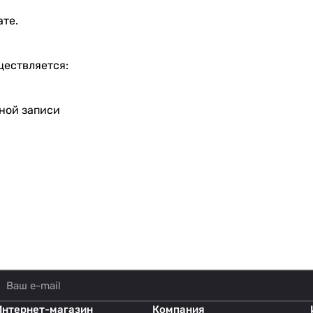
ате.
ществляется:
тной записи
Интернет-магазин
Компания