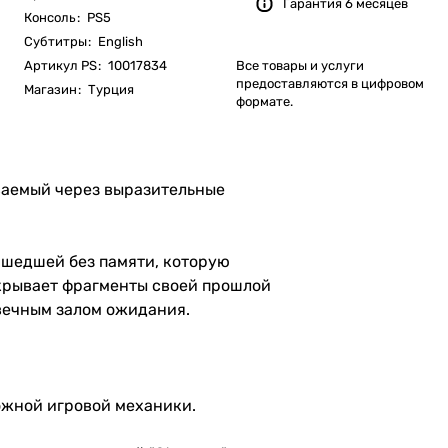
Гарантия 6 месяцев
Консоль
:
PS5
Субтитры
:
English
Артикул PS
:
10017834
Все товары и услуги
предоставляются в цифровом
Магазин
:
Турция
формате.
ываемый через выразительные
шедшей без памяти, которую
скрывает фрагменты своей прошлой
 вечным залом ожидания.
ожной игровой механики.