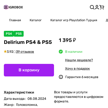
Главная
Каталог
Каталог игр Playstation Турция
Д
PS4
PS5
1 395 ₽
Delirium PS4 & PS5
3.92
39 отзывов
В наличии
Нашли дешевле?
Хочу в подарок
В корзину
Гарантия 6 месяцев
Характеристики
Все товары и услуги
предоставляются в цифровом
Дата выхода
:
08.08.2024
формате.
Жанр
:
Головоломка,