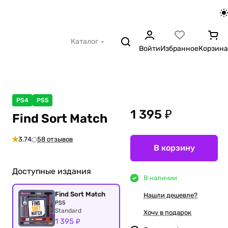
Каталог
Войти
Избранное
Корзина
PS4
PS5
1 395 ₽
Find Sort Match
3.74
58 отзывов
В корзину
Доступные издания
В наличии
Find Sort Match
Нашли дешевле?
PS5
Standard
Хочу в подарок
1 395 ₽