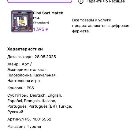
Гарантия 6 месяцев
Find Sort Match
PS4
Все товары и услуги
Standard
предоставляются в цифровом
1 395 ₽
формате.
Характеристики
Дата выхода
:
28.08.2025
Жанр
:
Арт /
Экспериментальная,
Головоломка, Казуальная,
Настольная игра
Консоль
:
PS5
Субтитры
:
Deutsch, English,
Español, Français, Italiano,
Português, Português (BR), Türkçe,
Русский
Артикул PS
:
10015552
Магазин
:
Турция