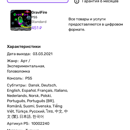
Гарантия 6 месяцев
GraviFire
PS5
Все товары и услуги
Standard
предоставляются в цифровом
451 ₽
формате.
Характеристики
Дата выхода
:
03.03.2021
Жанр
:
Арт /
Экспериментальная,
Головоломка
Консоль
:
PS5
Субтитры
:
Dansk, Deutsch,
English, Español, Français, Italiano,
Nederlands, Norsk, Polski,
Português, Português (BR),
Română, Suomi, Svenska, Tiếng
Việt, Türkçe, Русский, ไทย, 中文, 中
文 (繁), 日本語, 한국어
Артикул PS
:
10002240