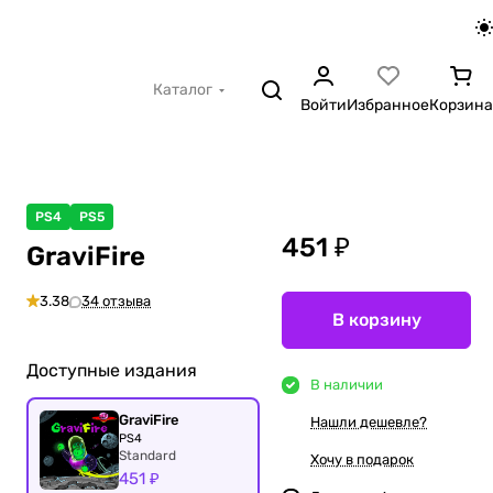
Каталог
Войти
Избранное
Корзина
PS4
PS5
451 ₽
GraviFire
3.38
34 отзыва
В корзину
Доступные издания
В наличии
GraviFire
Нашли дешевле?
PS4
Standard
Хочу в подарок
451 ₽