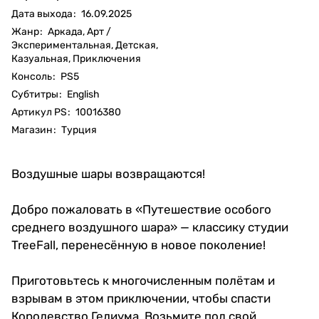
Дата выхода
:
16.09.2025
Жанр
:
Аркада, Арт /
Экспериментальная, Детская,
Казуальная, Приключения
Консоль
:
PS5
Субтитры
:
English
Артикул PS
:
10016380
Магазин
:
Турция
Воздушные шары возвращаются!
Добро пожаловать в «Путешествие особого
среднего воздушного шара» — классику студии
TreeFall, перенесённую в новое поколение!
Приготовьтесь к многочисленным полётам и
взрывам в этом приключении, чтобы спасти
Королевство Гелиума. Возьмите под свой