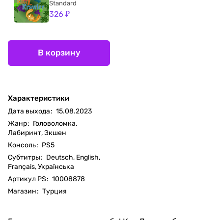
Standard
326 ₽
В корзину
Характеристики
Дата выхода
:
15.08.2023
Жанр
:
Головоломка,
Лабиринт, Экшен
Консоль
:
PS5
Субтитры
:
Deutsch, English,
Français, Українська
Артикул PS
:
10008878
Магазин
:
Турция