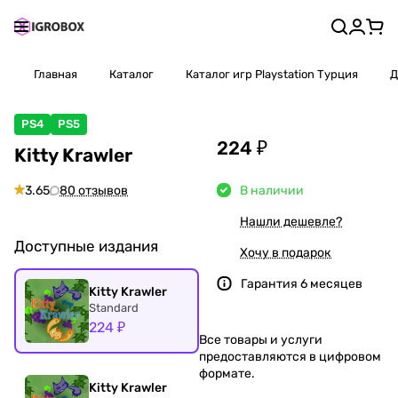
Главная
Каталог
Каталог игр Playstation Турция
Д
PS4
PS5
224 ₽
Kitty Krawler
3.65
80 отзывов
В наличии
Нашли дешевле?
Доступные издания
Хочу в подарок
Гарантия 6 месяцев
Kitty Krawler
Standard
224 ₽
Все товары и услуги
предоставляются в цифровом
формате.
Kitty Krawler