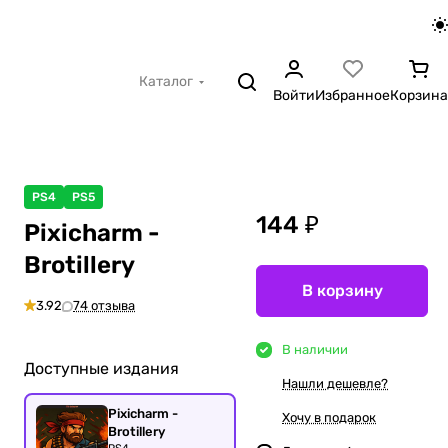
Каталог
Войти
Избранное
Корзина
PS4
PS5
144 ₽
Pixicharm -
Brotillery
В корзину
3.92
74 отзыва
В наличии
Доступные издания
Нашли дешевле?
Pixicharm -
Хочу в подарок
Brotillery