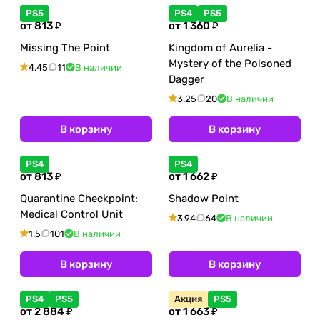
PS5
PS4
PS5
от 813 ₽
от 1 360 ₽
Missing The Point
Kingdom of Aurelia -
Mystery of the Poisoned
4.45
11
В наличии
Dagger
3.25
20
В наличии
В корзину
В корзину
PS4
PS4
от 813 ₽
от 1 662 ₽
Quarantine Checkpoint:
Shadow Point
Medical Control Unit
3.94
64
В наличии
1.5
101
В наличии
В корзину
В корзину
PS4
PS5
Акция
PS5
от 2 884 ₽
от 1 663 ₽