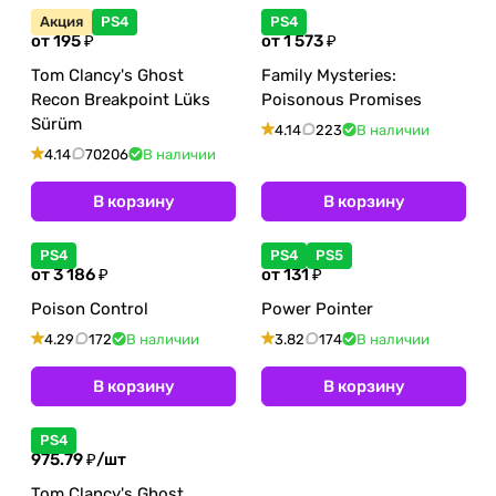
Акция
PS4
PS4
от 195 ₽
от 1 573 ₽
Tom Clancy's Ghost
Family Mysteries:
Recon Breakpoint Lüks
Poisonous Promises
Sürüm
4.14
223
В наличии
4.14
70206
В наличии
В корзину
В корзину
PS4
PS4
PS5
от 3 186 ₽
от 131 ₽
Poison Control
Power Pointer
4.29
172
В наличии
3.82
174
В наличии
В корзину
В корзину
PS4
975.79 ₽/
шт
Tom Clancy's Ghost