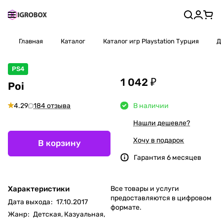
Главная
Каталог
Каталог игр Playstation Турция
Д
PS4
1 042 ₽
Poi
4.29
184 отзыва
В наличии
Нашли дешевле?
Хочу в подарок
В корзину
Гарантия 6 месяцев
Характеристики
Все товары и услуги
предоставляются в цифровом
Дата выхода
:
17.10.2017
формате.
Жанр
:
Детская, Казуальная,