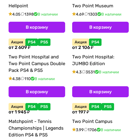
Hellpoint
Two Point Museum
4.05
1398
В наличии
4.69
1303
В наличии
В корзину
В корзину
Акция
PS4
PS5
Акция
PS4
от 2 609 ₽
от 2 106 ₽
Two Point Hospital and
Two Point Hospital:
Two Point Campus Double
JUMBO Edition
Pack PS4 & PS5
4.3
3531
В наличии
4.38
110
В наличии
В корзину
В корзину
Акция
PS4
PS5
Акция
PS4
PS5
от 1 945 ₽
от 197 ₽
Matchpoint - Tennis
Two Point Campus
Championships | Legends
3.99
1706
В наличии
Edition PS4 & PS5