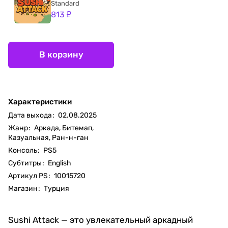
Standard
813 ₽
В корзину
Характеристики
Дата выхода
:
02.08.2025
Жанр
:
Аркада, Битемап,
Казуальная, Ран-н-ган
Консоль
:
PS5
Субтитры
:
English
Артикул PS
:
10015720
Магазин
:
Турция
Sushi Attack — это увлекательный аркадный