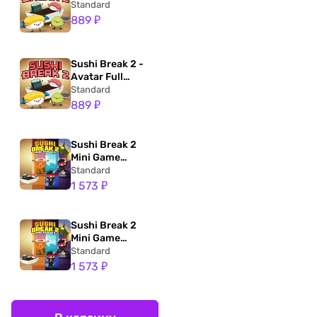
Standard
889 ₽
Sushi Break 2 -
Avatar Full
Game Bundle
Standard
889 ₽
Sushi Break 2
Mini Game
Bundle
Standard
1 573 ₽
Sushi Break 2
Mini Game
Bundle
Standard
1 573 ₽