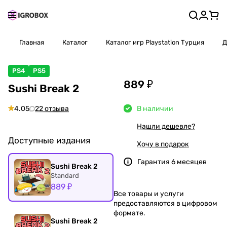
Главная
Каталог
Каталог игр Playstation Турция
Д
PS4
PS5
889 ₽
Sushi Break 2
4.05
22 отзыва
В наличии
Нашли дешевле?
Доступные издания
Хочу в подарок
Гарантия 6 месяцев
Sushi Break 2
Standard
889 ₽
Все товары и услуги
предоставляются в цифровом
формате.
Sushi Break 2