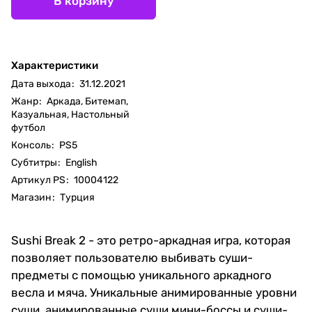
В корзину
Характеристики
Дата выхода
:
31.12.2021
Жанр
:
Аркада, Битемап,
Казуальная, Настольный
футбол
Консоль
:
PS5
Субтитры
:
English
Артикул PS
:
10004122
Магазин
:
Турция
Sushi Break 2 - это ретро-аркадная игра, которая
позволяет пользователю выбивать суши-
предметы с помощью уникального аркадного
весла и мяча. Уникальные анимированные уровни
суши, анимированные суши мини-боссы и суши-