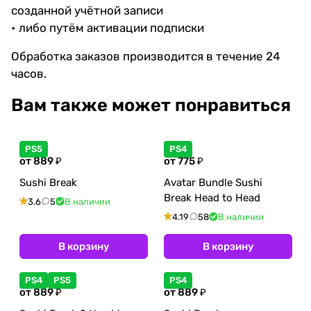
созданной учётной записи
• либо путём активации подписки
Обработка заказов производится в течение 24
часов.
Вам также может понравиться
PS5
PS4
от 889 ₽
от 775 ₽
Sushi Break
Avatar Bundle Sushi
Break Head to Head
3.6
5
В наличии
4.19
58
В наличии
В корзину
В корзину
PS4
PS5
PS4
от 889 ₽
от 889 ₽