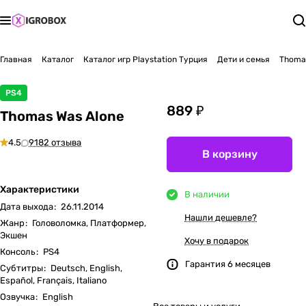
Главная
Каталог
Каталог игр Playstation Турция
Дети и семья
Thoma
PS4
889 ₽
Thomas Was Alone
4.5
9182 отзыва
В корзину
Характеристики
В наличии
Дата выхода
:
26.11.2014
Нашли дешевле?
Жанр
:
Головоломка, Платформер,
Экшен
Хочу в подарок
Консоль
:
PS4
Гарантия 6 месяцев
Субтитры
:
Deutsch, English,
Español, Français, Italiano
Озвучка
:
English