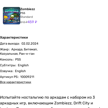
Zombiezz
PS5
Standard
459 ₽
813 ₽
Характеристики
Дата выхода
:
02.02.2024
Жанр
:
Аркада, Битемап,
Казуальная, Ран-н-ган
Консоль
:
PS5
Субтитры
:
English
Озвучка
:
English
Артикул PS
:
10009211
Все характеристики
Испытайте ностальгию по аркадам с набором из 3
аркадных игр, включающим Zombiezz, Drift City и