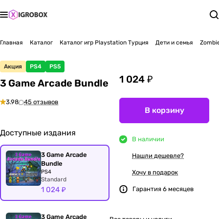
Главная
Каталог
Каталог игр Playstation Турция
Дети и семья
Zombi
Акция
PS4
PS5
1 024 ₽
3 Game Arcade Bundle
3.98
45 отзывов
В корзину
Доступные издания
В наличии
3 Game Arcade
Нашли дешевле?
Bundle
PS4
Хочу в подарок
Standard
1 024 ₽
Гарантия 6 месяцев
3 Game Arcade