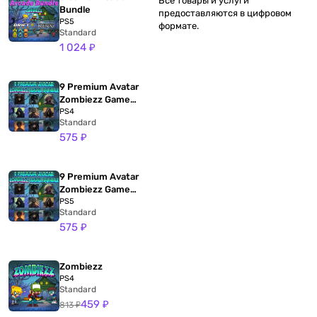
Все товары и услуги
Bundle
предоставляются в цифровом
PS5
формате.
Standard
1 024 ₽
9 Premium Avatar
Zombiezz Game
Bundle
PS4
Standard
575 ₽
9 Premium Avatar
Zombiezz Game
Bundle
PS5
Standard
575 ₽
Zombiezz
PS4
Standard
459 ₽
813 ₽