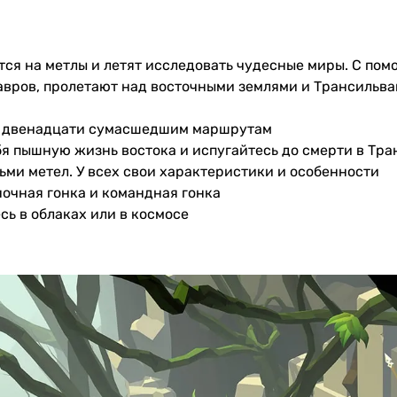
ятся на метлы и летят исследовать чудесные миры. С по
авров, пролетают над восточными землями и Трансильва
по двенадцати сумасшедшим маршрутам
ебя пышную жизнь востока и испугайтесь до смерти в Тр
ьми метел. У всех свои характеристики и особенности
иночная гонка и командная гонка
сь в облаках или в космосе