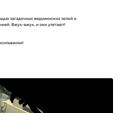
мощью загадочных ведьминских зелий и
нией. Вжух-вжух, и они улетают!
ансильвании!