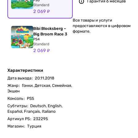
PS5
Гарантия 6 месяцев
Standard
2 069 ₽
Все товары и услуги
предоставляются в цифровом
Bibi Blocksberg –
формате.
Big Broom Race 3
PS4
Standard
2 069 ₽
Характеристики
Дата выхода
:
20.11.2018
Жанр
:
Гонки, Детская, Семейная,
Экшен
Консоль
:
PS5
Субтитры
:
Deutsch, English,
Español, Français, Italiano
Артикул PS
:
232295
Магазин
:
Турция