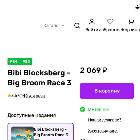
Каталог
Войти
Избранное
Корзина
PS4
PS5
2 069 ₽
Bibi Blocksberg -
Big Broom Race 3
В корзину
3.57
46 отзывов
В наличии
Доступные издания
Нашли дешевле?
Bibi Blocksberg -
Хочу в подарок
Big Broom Race 3