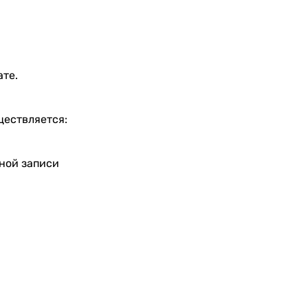
ате.
ществляется:
тной записи