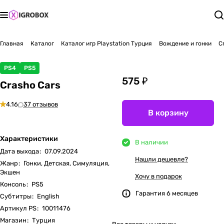
Главная
Каталог
Каталог игр Playstation Турция
Вождение и гонки
C
PS4
PS5
575 ₽
Crasho Cars
4.16
37 отзывов
В корзину
Характеристики
В наличии
Дата выхода
:
07.09.2024
Нашли дешевле?
Жанр
:
Гонки, Детская, Симуляция,
Экшен
Хочу в подарок
Консоль
:
PS5
Гарантия 6 месяцев
Субтитры
:
English
Артикул PS
:
10011476
Магазин
:
Турция