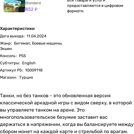
Все товары и услуги
Standard
предоставляются в цифровом
852 ₽
формате.
Характеристики
Дата выхода
:
11.04.2024
Жанр
:
Битемап, Боевые машины,
Экшен
Консоль
:
PS5
Субтитры
:
English
Артикул PS
:
10009118
Магазин
:
Турция
Танки, но без танков - это обновленная версия
классической аркадной игры с видом сверху, в которой
вы управляете танком на арене. Это
многопользовательское безумие заставит вас
держаться в напряжении, когда вы балансируете между
сбором монет на каждой карте и стрельбой по врагам.