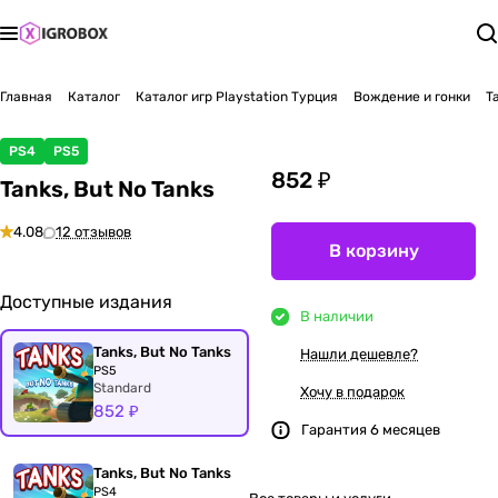
Главная
Каталог
Каталог игр Playstation Турция
Вождение и гонки
T
PS4
PS5
852 ₽
Tanks, But No Tanks
4.08
12 отзывов
В корзину
Доступные издания
В наличии
Tanks, But No Tanks
Нашли дешевле?
PS5
Standard
Хочу в подарок
852 ₽
Гарантия 6 месяцев
Tanks, But No Tanks
PS4