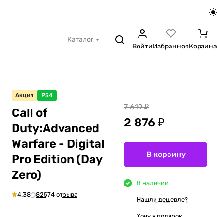
Каталог
Войти
Избранное
Корзина
Акция
PS4
7 619 ₽
Call of
2 876 ₽
Duty:Advanced
Warfare - Digital
В корзину
Pro Edition (Day
Zero)
В наличии
4.38
82574 отзыва
Нашли дешевле?
Хочу в подарок