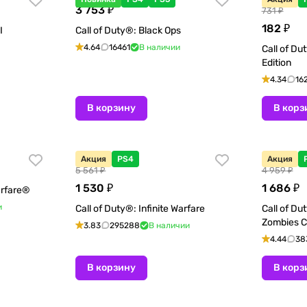
3 753 ₽
731 ₽
182 ₽
I
Call of Duty®: Black Ops
4.64
16461
В наличии
Call of Du
Edition
4.34
16
В корзину
В корз
Акция
PS4
Акция
5 561 ₽
4 959 ₽
1 530 ₽
1 686 ₽
arfare®
и
Call of Duty®: Infinite Warfare
Call of Dut
Zombies C
3.83
295288
В наличии
4.44
38
В корзину
В корз