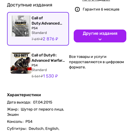
Доступные издания
Гарантия 6 месяцев
Call of
Duty:Advanced
Warfare - Digital
PS4
Standard
Другие издания
Pro Edition (Day
2 876 ₽
Zero)
7 619 ₽
Call of Duty®:
Все товары и услуги
Advanced Warfare
предоставляются в цифровом
Gold Edition
PS4
формате.
Standard
1 530 ₽
5 561 ₽
Характеристики
Дата выхода
:
07.04.2015
Жанр
:
Шутер от первого лица,
Экшен
Консоль
:
PS4
Субтитры
:
Deutsch, English,