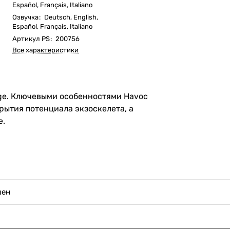
Español, Français, Italiano
Озвучка
:
Deutsch, English,
Español, Français, Italiano
Артикул PS
:
200756
Все характеристики
orge. Ключевыми особенностями Havoc
рытия потенциала экзоскелета, а
е.
шен