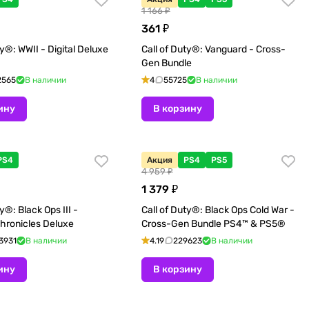
1 166 ₽
361 ₽
ty®: WWII - Digital Deluxe
Call of Duty®: Vanguard - Cross-
Gen Bundle
2565
В наличии
4
55725
В наличии
ину
В корзину
PS4
Акция
PS4
PS5
4 959 ₽
1 379 ₽
y®: Black Ops III -
Call of Duty®: Black Ops Cold War -
hronicles Deluxe
Cross-Gen Bundle PS4™ & PS5®
3931
В наличии
4.19
229623
В наличии
ину
В корзину