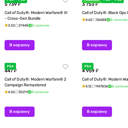
5 739 ₽
3 753 ₽
Call of Duty®: Modern Warfare® III
Call of Duty®: Black Ops I
- Cross-Gen Bundle
4.62
36688
В наличии
3.53
27445
В наличии
В корзину
В корзину
PS4
PS4
447 ₽
4 959 ₽
Call of Duty®: Modern Warfare® 2
Call of Duty®: Modern W
Campaign Remastered
4.12
1147836
В наличи
4.52
30211
В наличии
В корзину
В корзину