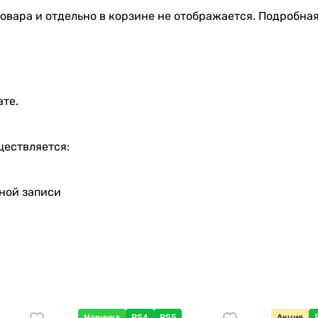
овара и отдельно в корзине не отображается. Подробна
ате.
ществляется:
тной записи
Новинка
PS4
PS5
Акция