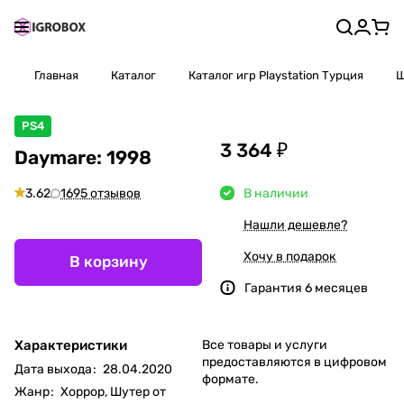
Главная
Каталог
Каталог игр Playstation Турция
Ш
PS4
3 364 ₽
Daymare: 1998
3.62
1695 отзывов
В наличии
Нашли дешевле?
Хочу в подарок
В корзину
Гарантия 6 месяцев
Характеристики
Все товары и услуги
предоставляются в цифровом
Дата выхода
:
28.04.2020
формате.
Жанр
:
Хоррор, Шутер от