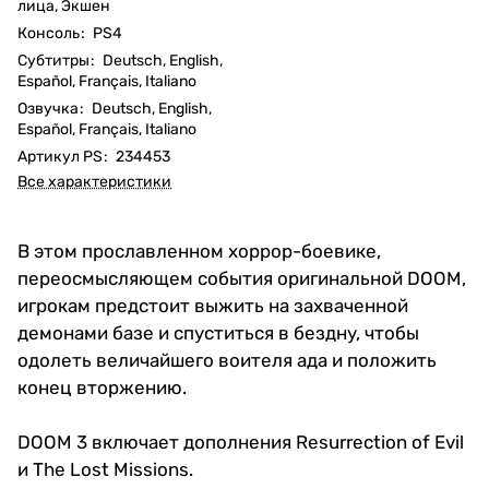
лица, Экшен
Консоль
:
PS4
Субтитры
:
Deutsch, English,
Español, Français, Italiano
Озвучка
:
Deutsch, English,
Español, Français, Italiano
Артикул PS
:
234453
Все характеристики
В этом прославленном хоррор-боевике,
переосмысляющем события оригинальной DOOM,
игрокам предстоит выжить на захваченной
демонами базе и спуститься в бездну, чтобы
одолеть величайшего воителя ада и положить
конец вторжению.
DOOM 3 включает дополнения Resurrection of Evil
и The Lost Missions.