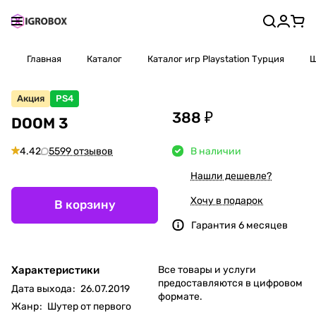
Главная
Каталог
Каталог игр Playstation Турция
Ш
Акция
PS4
388 ₽
DOOM 3
4.42
5599 отзывов
В наличии
Нашли дешевле?
Хочу в подарок
В корзину
Гарантия 6 месяцев
Характеристики
Все товары и услуги
предоставляются в цифровом
Дата выхода
:
26.07.2019
формате.
Жанр
:
Шутер от первого