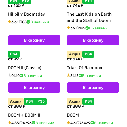
PS4
PS5
Акция
PS4
от 155 ₽
от 746 ₽
Hillbilly Doomsday
The Last Kids on Earth
and the Staff of Doom
3.61
88
В наличии
3.9
145
В наличии
В корзину
В корзину
PS4
Акция
PS4
от 99 ₽
от 574 ₽
DOOM II (Classic)
Trials Of Randoom
0
0
В наличии
3
2
В наличии
В корзину
В корзину
Акция
PS4
PS5
Акция
PS4
от 388 ₽
от 388 ₽
DOOM + DOOM II
DOOM
4.85
4296
В наличии
4.6
75429
В наличии