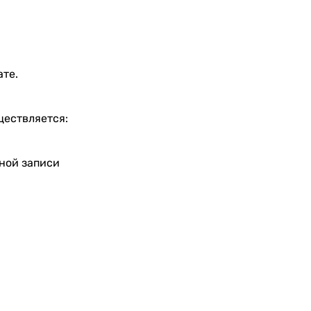
ате.
ществляется:
тной записи