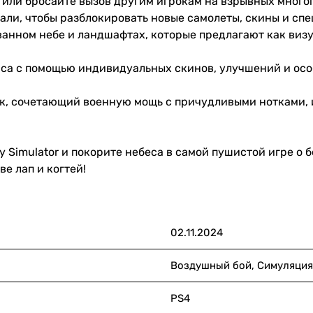
или бросайте вызов другим игрокам на взрывных многоп
дали, чтобы разблокировать новые самолеты, скины и сп
анном небе и ландшафтах, которые предлагают как визу
аса с помощью индивидуальных скинов, улучшений и осо
к, сочетающий военную мощь с причудливыми нотками,
ary Simulator и покорите небеса в самой пушистой игре о
е лап и когтей!
02.11.2024
Воздушный бой, Симуляция
PS4