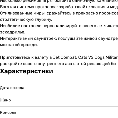
Несколько режимов игры: освойте одиночную кампанию 
Богатая система прогресса: зарабатывайте звания и ме
Стилизованные миры: сражайтесь в прекрасно прорисов
стратегическую глубину.
Изобилие настроек: персонализируйте своего летчика-
эскадрилье.
Интерактивный саундтрек: послушайте живой саундтре
мохнатой вражды.
Приготовьтесь к взлету в Jet Combat: Cats VS Dogs Milit
раскройте своего внутреннего аса в этой решающей битв
Характеристики
Дата выхода
Жанр
Консоль