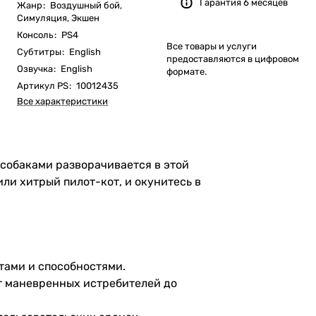
Гарантия 6 месяцев
Жанр
:
Воздушный бой,
Симуляция, Экшен
Консоль
:
PS4
Все товары и услуги
Субтитры
:
English
предоставляются в цифровом
Озвучка
:
English
формате.
Артикул PS
:
10012435
Все характеристики
и собаками разворачивается в этой
ли хитрый пилот-кот, и окунитесь в
тами и способностями.
т маневренных истребителей до