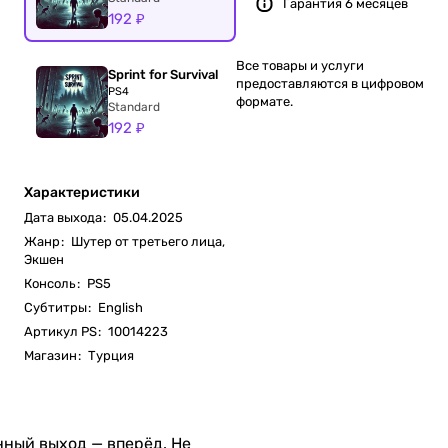
Гарантия 6 месяцев
192 ₽
Все товары и услуги
Sprint for Survival
предоставляются в цифровом
PS4
формате.
Standard
192 ₽
Характеристики
Дата выхода
:
05.04.2025
Жанр
:
Шутер от третьего лица,
Экшен
Консоль
:
PS5
Субтитры
:
English
Артикул PS
:
10014223
Магазин
:
Турция
енный выход — вперёд. Не