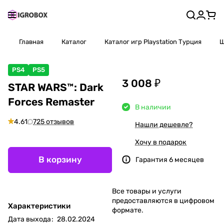
Главная
Каталог
Каталог игр Playstation Турция
Ш
PS4
PS5
3 008 ₽
STAR WARS™: Dark
Forces Remaster
В наличии
4.61
725 отзывов
Нашли дешевле?
Хочу в подарок
В корзину
Гарантия 6 месяцев
Все товары и услуги
предоставляются в цифровом
Характеристики
формате.
Дата выхода
:
28.02.2024