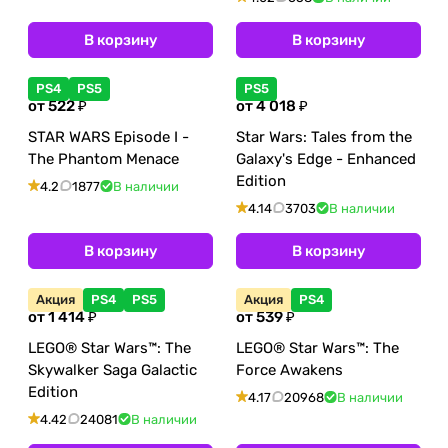
В корзину
В корзину
PS4
PS5
PS5
от 522 ₽
от 4 018 ₽
STAR WARS Episode I -
Star Wars: Tales from the
The Phantom Menace
Galaxy's Edge - Enhanced
Edition
4.2
1877
В наличии
4.14
3703
В наличии
В корзину
В корзину
Акция
PS4
PS5
Акция
PS4
от 1 414 ₽
от 539 ₽
LEGO® Star Wars™: The
LEGO® Star Wars™: The
Skywalker Saga Galactic
Force Awakens
Edition
4.17
20968
В наличии
4.42
24081
В наличии