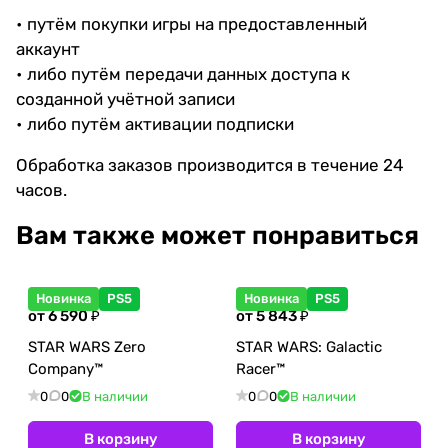
Live
6
ид
n 2
Ste
War
нед
пяти
Квад
рам
от
• путём покупки игры на предоставленный
202
ал
am
s
еле
лет
инар
ки
Sony
аккаунт
6
ос
молч
оса
• либо путём передачи данных доступа к
ь
ания
созданной учётной записи
• либо путём активации подписки
Обработка заказов производится в течение 24
часов.
Вам также может понравиться
Новинка
PS5
Новинка
PS5
от 6 590 ₽
от 5 843 ₽
STAR WARS Zero
STAR WARS: Galactic
Company™
Racer™
0
0
В наличии
0
0
В наличии
В корзину
В корзину