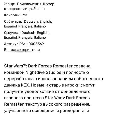
Жанр
:
Приключения, Шутер
от первого лица, Экшен
Консоль
:
PS5
Субтитры
:
Deutsch, English,
Español, Français, Italiano
Озвучка
:
Deutsch, English,
Español, Français, Italiano
Артикул PS
:
10008369
Все характеристики
Star Wars™: Dark Forces Remaster создана
командой Nightdive Studios и полностью
переработана с использованием собственного
движка KEX. Новые и старые игроки смогут
получить удовольствие от обновленного
игрового процесса Star Wars: Dark Forces
Remaster, текстур высокого разрешения,
улучшенного освещения и рендеринга, и