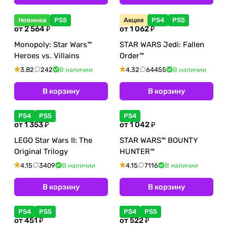
Новинка
PS5
Акция
PS4
PS5
от 2 564 ₽
от 1 062 ₽
Monopoly: Star Wars™
STAR WARS Jedi: Fallen
Heroes vs. Villains
Order™
3.82
242
В наличии
4.32
64455
В наличии
В корзину
В корзину
PS4
PS5
PS4
от 1 353 ₽
от 1 042 ₽
LEGO Star Wars II: The
STAR WARS™ BOUNTY
Original Trilogy
HUNTER™
4.15
3409
В наличии
4.15
7116
В наличии
В корзину
В корзину
PS4
PS5
PS4
PS5
от 451 ₽
от 522 ₽