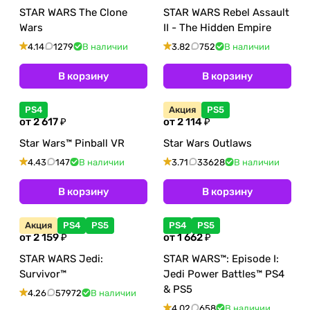
STAR WARS The Clone
STAR WARS Rebel Assault
Wars
II - The Hidden Empire
4.14
1279
В наличии
3.82
752
В наличии
В корзину
В корзину
PS4
Акция
PS5
от 2 617 ₽
от 2 114 ₽
Star Wars™ Pinball VR
Star Wars Outlaws
4.43
147
В наличии
3.71
33628
В наличии
В корзину
В корзину
Акция
PS4
PS5
PS4
PS5
от 2 159 ₽
от 1 662 ₽
STAR WARS Jedi:
STAR WARS™: Episode I:
Survivor™
Jedi Power Battles™ PS4
& PS5
4.26
57972
В наличии
4.02
658
В наличии