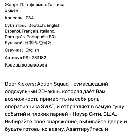
Жанр
:
Платформер, Тактика,
Экшен
Консоль
:
PS4
Субтитры
:
Deutsch, English,
Español, Français, Italiano,
Português, Português (BR),
Русский, 日本語, 한국어
Озвучка
:
English
Артикул PS
:
233182
Все характеристики
Door Kickers: Action Squad - сумасшедший
олдскульный 2D-экшн, которая даёт Вам
возможность примерить на себя роль
оперативника SWAT, и отправляет в самую гущу
событий и плохих парней - Ноуэр Сити, США..
Выбирайте своё снаряжение, выбивайте двери и
будьте готовы ко всему. Адаптируйтесь и