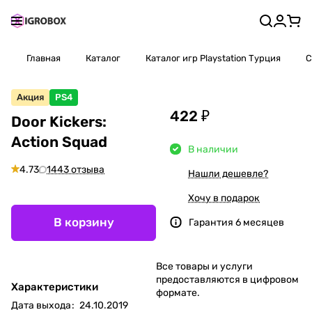
Главная
Каталог
Каталог игр Playstation Турция
С
Акция
PS4
422 ₽
Door Kickers:
Action Squad
В наличии
4.73
1443 отзыва
Нашли дешевле?
Хочу в подарок
В корзину
Гарантия 6 месяцев
Все товары и услуги
предоставляются в цифровом
Характеристики
формате.
Дата выхода
:
24.10.2019