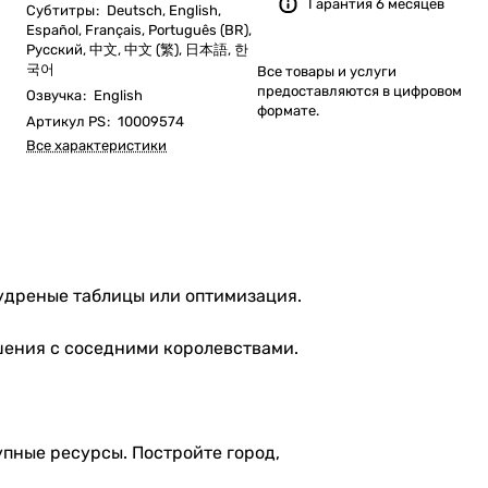
Гарантия 6 месяцев
Субтитры
:
Deutsch, English,
Español, Français, Português (BR),
Русский, 中文, 中文 (繁), 日本語, 한
국어
Все товары и услуги
предоставляются в цифровом
Озвучка
:
English
формате.
Артикул PS
:
10009574
Все характеристики
удреные таблицы или оптимизация.
шения с соседними королевствами.
пные ресурсы. Постройте город,