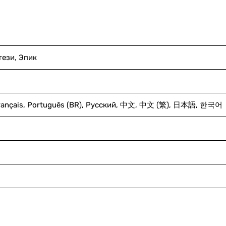
тези, Эпик
, Français, Português (BR), Русский, 中文, 中文 (繁), 日本語, 한국어