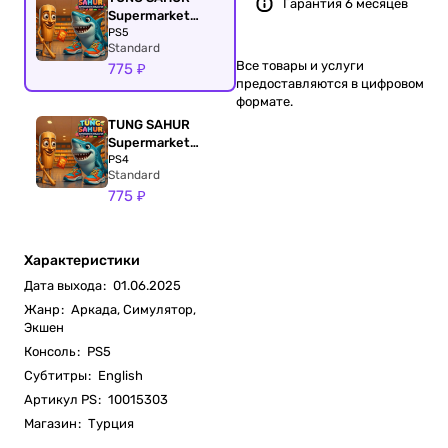
Гарантия 6 месяцев
Supermarket
Simulator
PS5
Standard
Все товары и услуги
775 ₽
предоставляются в цифровом
формате.
TUNG SAHUR
Supermarket
Simulator
PS4
Standard
775 ₽
Характеристики
Дата выхода
:
01.06.2025
Жанр
:
Аркада, Симулятор,
Экшен
Консоль
:
PS5
Субтитры
:
English
Артикул PS
:
10015303
Магазин
:
Турция