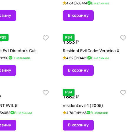
4.64
68414
В наличии
рзину
В корзину
PS5
PS4
₽
1 353 ₽
 Evil Director’s Cut
Resident Evil Code: Veronica X
8250
В наличии
4.52
10462
В наличии
рзину
В корзину
PS4
₽
1 662 ₽
NT EVIL 5
resident evil 4 (2005)
36052
В наличии
4.76
49165
В наличии
рзину
В корзину