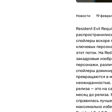
Новости
19 февра
Resident Evil Re
распространились 
спойлеры вскоре п
ключевых персона
этот поток. На Re
закадровые изобр
персонажи, различ
спойлеры доминир
превращаются в ме
неожиданностью. К
релиза — это на с
месяц до релиза. 
справилась лучше,
максимально избег