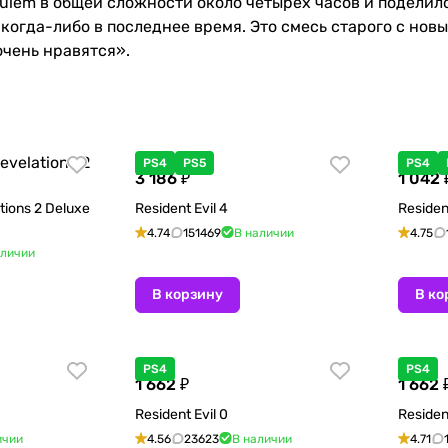
equiem в общей сложности около четырёх часов и подели
когда-либо в последнее время. Это смесь старого с нов
очень нравятся».
PS4
PS5
PS4
3 186 ₽
1 042 
ations 2 Deluxe
Resident Evil 4
Residen
4.74
151469
В наличии
4.75
аличии
В корзину
В ко
PS4
PS4
1 662 ₽
1 662 
Resident Evil 0
Resident
ичии
4.56
23623
В наличии
4.71