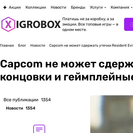
Акции
Коллекции
Новости
Бренды
Услуги
Компания
Платишь не за коробку, а за
эмоции. Все топовые игры — в
одном месте.
Главная
Блог
Новости
Capcom не может сдержать утечки Resident Evi
Capcom не может сдержа
концовки и геймплейные
Все публикации
1354
Новости
1354