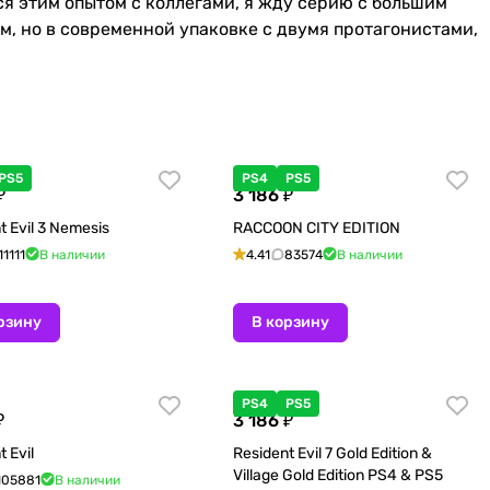
лся этим опытом с коллегами, я жду серию с большим
ым, но в современной упаковке с двумя протагонистами,
PS5
PS4
PS5
₽
3 186 ₽
t Evil 3 Nemesis
RACCOON CITY EDITION
11111
В наличии
4.41
83574
В наличии
рзину
В корзину
PS4
PS5
₽
3 186 ₽
 Evil
Resident Evil 7 Gold Edition &
Village Gold Edition PS4 & PS5
105881
В наличии