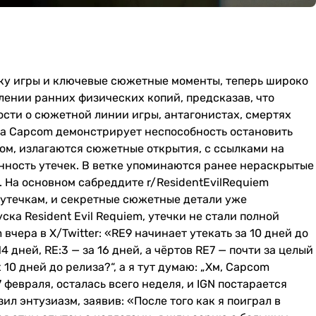
овку игры и ключевые сюжетные моменты, теперь широко
лении ранних физических копий, предсказав, что
ости о сюжетной линии игры, антагонистах, смертях
а Capcom демонстрирует неспособность остановить
агом, излагаются сюжетные открытия, с ссылками на
ность утечек. В ветке упоминаются ранее нераскрытые
. На основном сабреддите r/ResidentEvilRequiem
 утечкам, и секретные сюжетные детали уже
ка Resident Evil Requiem, утечки не стали полной
вчера в X/Twitter: «RE9 начинает утекать за 10 дней до
4 дней, RE:3 — за 16 дней, а чёртов RE7 — почти за целый
 10 дней до релиза?“, а я тут думаю: „Хм, Capcom
 февраля, осталась всего неделя, и IGN постарается
л энтузиазм, заявив: «После того как я поиграл в