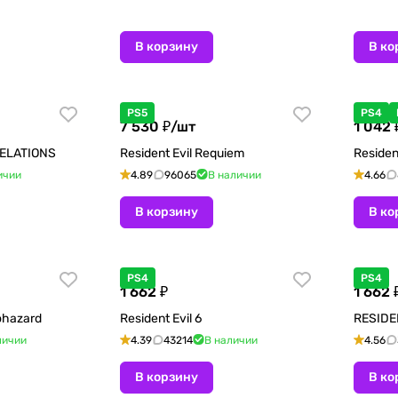
В корзину
В ко
PS5
PS4
7 530 ₽/
шт
1 042 
VELATIONS
Resident Evil Requiem
Resident
ичии
4.89
96065
В наличии
4.66
В корзину
В ко
PS4
PS4
1 662 ₽
1 662 
ohazard
Resident Evil 6
RESIDE
личии
4.39
43214
В наличии
4.56
В корзину
В ко