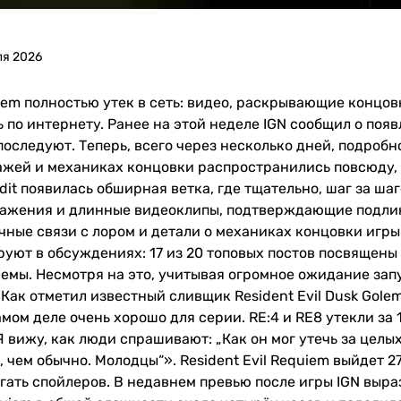
ля 2026
quiem полностью утек в сеть: видео, раскрывающие конц
по интернету. Ранее на этой неделе IGN сообщил о появ
оследуют. Теперь, всего через несколько дней, подробн
жей и механиках концовки распространились повсюду, 
ddit появилась обширная ветка, где тщательно, шаг за ш
ажения и длинные видеоклипы, подтверждающие подлин
ные связи с лором и детали о механиках концовки игры
уют в обсуждениях: 17 из 20 топовых постов посвящены
мы. Несмотря на это, учитывая огромное ожидание запус
ак отметил известный сливщик Resident Evil Dusk Golem 
амом деле очень хорошо для серии. RE:4 и RE8 утекли за 1
Я вижу, как люди спрашивают: „Как он мог утечь за целых
 чем обычно. Молодцы“». Resident Evil Requiem выйдет 27
ать спойлеров. В недавнем превью после игры IGN вырази