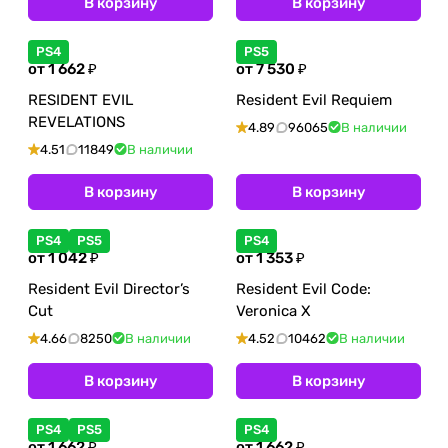
В корзину
В корзину
PS4
PS5
от 1 662 ₽
от 7 530 ₽
RESIDENT EVIL
Resident Evil Requiem
REVELATIONS
4.89
96065
В наличии
4.51
11849
В наличии
В корзину
В корзину
PS4
PS5
PS4
от 1 042 ₽
от 1 353 ₽
Resident Evil Director’s
Resident Evil Code:
Cut
Veronica X
4.66
8250
В наличии
4.52
10462
В наличии
В корзину
В корзину
PS4
PS5
PS4
от 1 662 ₽
от 1 662 ₽