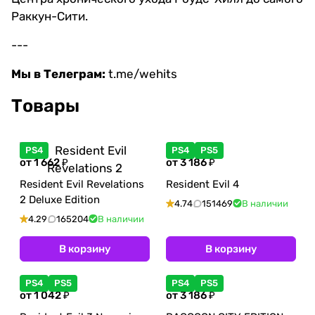
Раккун-Сити.
---
Мы в Телеграм:
t.me/wehits
Товары
PS4
PS4
PS5
от 1 662 ₽
от 3 186 ₽
Resident Evil Revelations
Resident Evil 4
2 Deluxe Edition
4.74
151469
В наличии
4.29
165204
В наличии
В корзину
В корзину
PS4
PS5
PS4
PS5
от 1 042 ₽
от 3 186 ₽