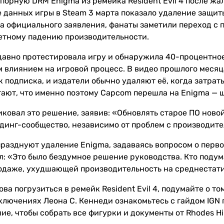
порную DRM Enigma из ремейка Resident Evil 4 после жа
 данных игры в Steam 3 марта показало удаление защиты
а официального заявления, фанаты заметили переход с
метному падению производительности.
недавно протестировала игру и обнаружила 40-процентн
 влиянием на игровой процесс. В видео прошлого месяца 
к подписка, и издатели обычно удаляют её, когда затра
ают, что именно поэтому Capcom перешла на Enigma — ш
ковал это решение, заявив: «Обновлять старое ПО новой
динг-сообщество, независимо от проблем с производите
 празднуют удаление Enigma, задаваясь вопросом о перв
: «Это было бездумное решение руководства. Кто подума
родаже, ухудшающей производительность на среднестати
ова погрузиться в ремейк Resident Evil 4, подумайте о то
лючениях Леона С. Кеннеди ознакомьтесь с гайдом IGN по
е, чтобы собрать все фигурки и документы от Rhodes Hil