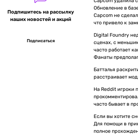
Capcom удалила с
Обновление в базе
Подпишитесь на рассылку
Capcom не сделал
наших новостей и акций
что привело к за
Digital Foundry 
Подписаться
сценах, с меньшим
часто работает ка
Фанаты предполаг
Батталья раскрити
расстраивает мод
На Reddit игроки
прокомментировал
часто бывает в п
Если вы хотите сн
Для помощи в прик
полное прохождени