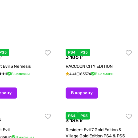
PS5
PS4
PS5
₽
3 186 ₽
t Evil 3 Nemesis
RACCOON CITY EDITION
11111
В наличии
4.41
83574
В наличии
рзину
В корзину
PS4
PS5
₽
3 186 ₽
 Evil
Resident Evil 7 Gold Edition &
Village Gold Edition PS4 & PS5
105881
В наличии