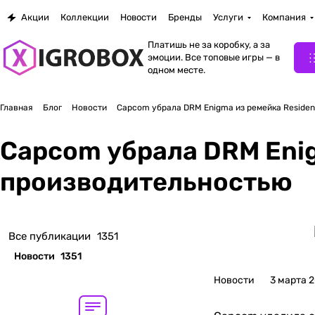
Акции
Коллекции
Новости
Бренды
Услуги
Компания
Платишь не за коробку, а за
эмоции. Все топовые игры — в
одном месте.
Главная
Блог
Новости
Capcom убрала DRM Enigma из ремейка Resident
Capcom убрала DRM Enigm
производительностью
Все публикации
1351
Новости
1351
Новости
3 марта 