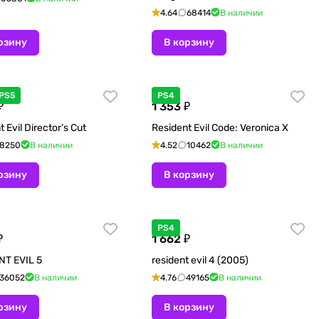
4.64
68414
В наличии
рзину
В корзину
PS5
PS4
₽
1 353 ₽
 Evil Director’s Cut
Resident Evil Code: Veronica X
8250
В наличии
4.52
10462
В наличии
рзину
В корзину
PS4
₽
1 662 ₽
NT EVIL 5
resident evil 4 (2005)
36052
В наличии
4.76
49165
В наличии
рзину
В корзину