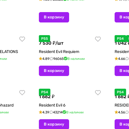
В корзину
В ко
PS5
PS4
7 530 ₽/
шт
1 042 
VELATIONS
Resident Evil Requiem
Resident
ичии
4.89
96065
В наличии
4.66
В корзину
В ко
PS4
PS4
1 662 ₽
1 662 
ohazard
Resident Evil 6
RESIDE
личии
4.39
43214
В наличии
4.56
В корзину
В ко