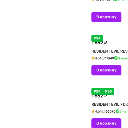
В корзину
PS4
1 662 ₽
RESIDENT EVIL RE
4.51
11849
В нал
В корзину
PS4
PS5
1 662 ₽
RESIDENT EVIL 7 bi
4.64
66590
В на
В корзину