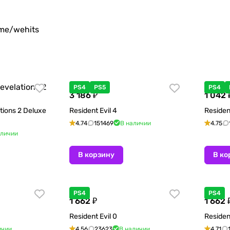
.me/wehits
PS4
PS5
PS4
3 186 ₽
1 042 
ations 2 Deluxe
Resident Evil 4
Residen
4.74
151469
В наличии
4.75
аличии
В корзину
В ко
PS4
PS4
1 662 ₽
1 662 
Resident Evil 0
Resident
ичии
4.56
23623
В наличии
4.71