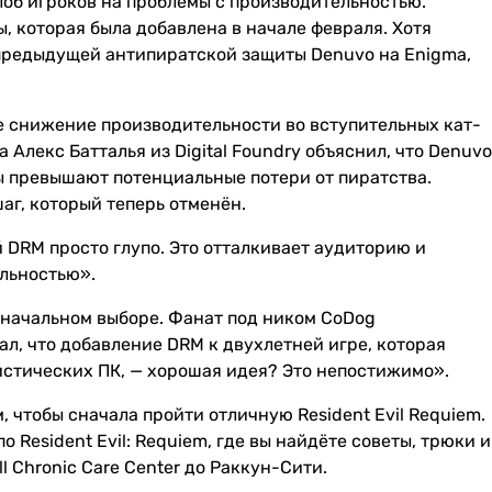
лоб игроков на проблемы с производительностью.
, которая была добавлена в начале февраля. Хотя
 предыдущей антипиратской защиты Denuvo на Enigma,
ое снижение производительности во вступительных кат-
Алекс Батталья из Digital Foundry объяснил, что Denuvo
ты превышают потенциальные потери от пиратства.
аг, который теперь отменён.
 DRM просто глупо. Это отталкивает аудиторию и
льностью».
оначальном выборе. Фанат под ником CoDog
л, что добавление DRM к двухлетней игре, которая
стических ПК, — хорошая идея? Это непостижимо».
м, чтобы сначала пройти отличную Resident Evil Requiem.
 Resident Evil: Requiem, где вы найдёте советы, трюки и
l Chronic Care Center до Раккун-Сити.