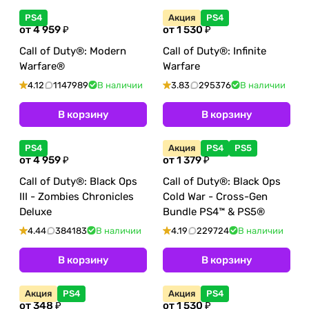
PS4
Акция
PS4
от 4 959 ₽
от 1 530 ₽
Call of Duty®: Modern
Call of Duty®: Infinite
Warfare®
Warfare
4.12
1147989
В наличии
3.83
295376
В наличии
В корзину
В корзину
PS4
Акция
PS4
PS5
от 4 959 ₽
от 1 379 ₽
Call of Duty®: Black Ops
Call of Duty®: Black Ops
III - Zombies Chronicles
Cold War - Cross-Gen
Deluxe
Bundle PS4™ & PS5®
4.44
384183
В наличии
4.19
229724
В наличии
В корзину
В корзину
Акция
PS4
Акция
PS4
от 348 ₽
от 1 530 ₽