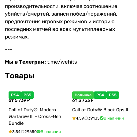
производительности, включая соотношение
убийств/смертей, записи побед/поражений,
предпочтения игровых режимов и историю
последних матчей во всех мультиплеерных
режимах.
---
Мы в Телеграм:
t.me/wehits
Товары
PS4
PS5
Новинка
PS4
PS5
от 5 739 ₽
от 3 753 ₽
Call of Duty®: Modern
Call of Duty®: Black Ops II
Warfare® III - Cross-Gen
4.59
39135
В наличии
Bundle
3.54
29650
В наличии