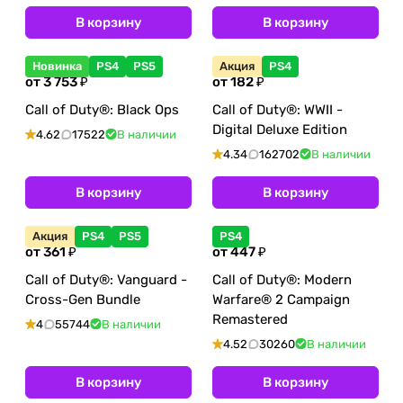
В корзину
В корзину
Новинка
PS4
PS5
Акция
PS4
от 3 753 ₽
от 182 ₽
Call of Duty®: Black Ops
Call of Duty®: WWII -
Digital Deluxe Edition
4.62
17522
В наличии
4.34
162702
В наличии
В корзину
В корзину
Акция
PS4
PS5
PS4
от 361 ₽
от 447 ₽
Call of Duty®: Vanguard -
Call of Duty®: Modern
Cross-Gen Bundle
Warfare® 2 Campaign
Remastered
4
55744
В наличии
4.52
30260
В наличии
В корзину
В корзину