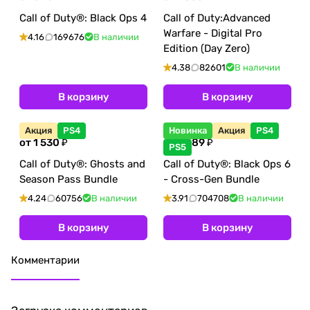
Call of Duty®: Black Ops 4
Call of Duty:Advanced
Warfare - Digital Pro
4.16
169676
В наличии
Edition (Day Zero)
4.38
82601
В наличии
В корзину
В корзину
Акция
PS4
Новинка
Акция
PS4
от 1 530 ₽
от 2 689 ₽
PS5
Call of Duty®: Ghosts and
Call of Duty®: Black Ops 6
Season Pass Bundle
- Cross-Gen Bundle
4.24
60756
В наличии
3.91
704708
В наличии
В корзину
В корзину
Комментарии