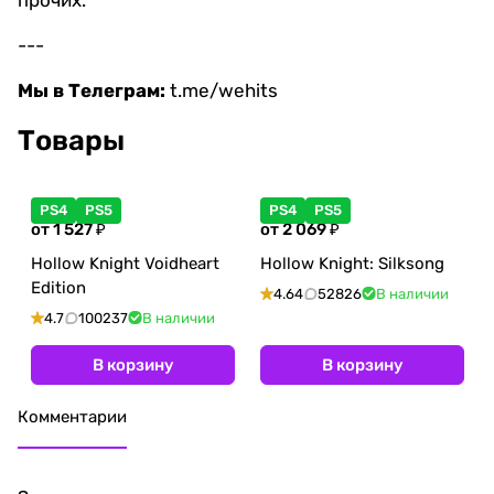
прочих.
---
Мы в Телеграм:
t.me/wehits
Товары
PS4
PS5
PS4
PS5
от 1 527 ₽
от 2 069 ₽
Hollow Knight Voidheart
Hollow Knight: Silksong
Edition
4.64
52826
В наличии
4.7
100237
В наличии
В корзину
В корзину
Комментарии