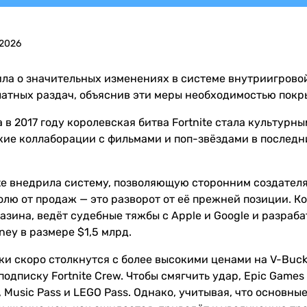
 2026
ила о значительных изменениях в системе внутриигровой
атных раздач, объяснив эти меры необходимостью покр
 в 2017 году королевская битва Fortnite стала культур
кие коллаборации с фильмами и поп-звёздами в последни
nite внедрила систему, позволяющую сторонним создател
олю от продаж — это разворот от её прежней позиции. К
газина, ведёт судебные тяжбы с Apple и Google и разр
ey в размере $1,5 млрд.
оки скоро столкнутся с более высокими ценами на V-Buc
подписку Fortnite Crew. Чтобы смягчить удар, Epic Game
, Music Pass и LEGO Pass. Однако, учитывая, что основ