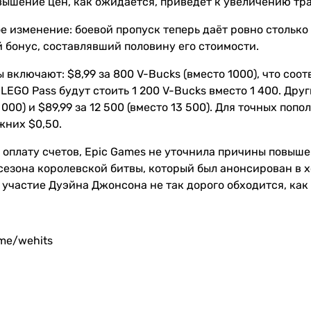
овышение цен, как ожидается, приведёт к увеличению тра
 изменение: боевой пропуск теперь даёт ровно столько 
 бонус, составлявший половину его стоимости.
включают: $8,99 за 800 V-Bucks (вместо 1000), что соо
 LEGO Pass будут стоить 1 200 V-Bucks вместо 1 400. Друг
 000) и $89,99 за 12 500 (вместо 13 500). Для точных поп
жних $0,50.
 оплату счетов, Epic Games не уточнила причины повыше
 сезона королевской битвы, который был анонсирован в
 участие Дуэйна Джонсона не так дорого обходится, как 
.me/wehits