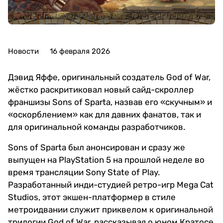
Новости
16 февраля 2026
Дэвид Яффе, оригинальный создатель God of War,
жёстко раскритиковал новый сайд-скроллер
франшизы Sons of Sparta, назвав его «скучным» и
«оскорблением» как для давних фанатов, так и
для оригинальной команды разработчиков.
Sons of Sparta был анонсирован и сразу же
выпущен на PlayStation 5 на прошлой неделе во
время трансляции Sony State of Play.
Разработанный инди-студией ретро-игр Mega Cat
Studios, этот экшен-платформер в стиле
метроидвании служит приквелом к оригинальной
трилогии God of War, рассказывая о юном Кратосе