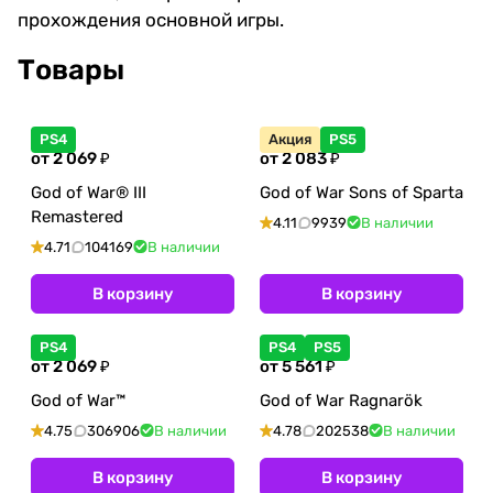
прохождения основной игры.
Товары
PS4
Акция
PS5
от 2 069 ₽
от 2 083 ₽
God of War® III
God of War Sons of Sparta
Remastered
4.11
9939
В наличии
4.71
104169
В наличии
В корзину
В корзину
PS4
PS4
PS5
от 2 069 ₽
от 5 561 ₽
God of War™
God of War Ragnarök
4.75
306906
В наличии
4.78
202538
В наличии
В корзину
В корзину