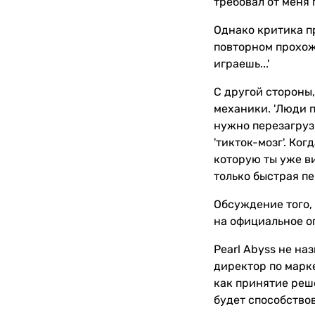
требовал от меня 
Однако критика пр
повторном прохожд
играешь...'
С другой стороны
механики. 'Люди п
нужно перезагрузи
'тикток-мозг'. Ко
которую ты уже ви
только быстрая пе
Обсуждение того, 
на официальное оп
Pearl Abyss не на
директор по марке
как принятие реш
будет способствов