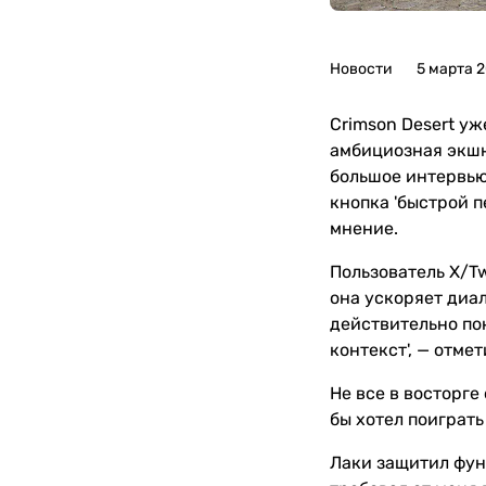
Новости
5 марта 
Crimson Desert уж
амбициозная экшн
большое интервью 
кнопка 'быстрой п
мнение.
Пользователь X/T
она ускоряет диал
действительно пон
контекст', — отмет
Не все в восторге
бы хотел поиграть
Лаки защитил функ