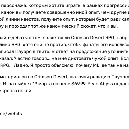
 персонажа, которым хотите играть, в рамках прогрессии
канон вы получаете совершенно иной опыт, чем другие и
ой линии квестов, получите опыт, который будет радикал
ру и проходят тот же канонический сюжет, что и вы'.
лайн-дебаты о том, является ли Crimson Desert RPG, наб
лыка RPG, хотя они не против, чтобы фанаты его исполь
аписал Пауэрс в твите. В ответ на предложение уточнить,
азал: 'честно говоря... не мне диктовать чужой опыт. Е
 RPG... Ладно. Я просто объясняю, почему МЫ её так не на
 материалов по Crimson Desert, включая реакцию Пауэрса 
 Игра выйдет 19 марта по цене $69,99. Pearl Abyss недав
икроплатежей.
.me/wehits