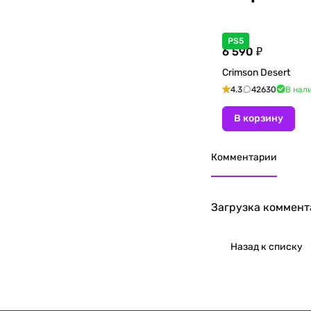
PS5
6 590 ₽
Crimson Desert
4.3
42630
В нал
В корзину
Комментарии
Загрузка коммента
Назад к списку