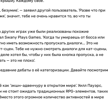
крыши). Каждому своё'.
безумие', — заявил другой пользователь. 'Разве что при
', значит, тебе не очень нравится то, во что ты
 в других играх уже были реализованы похожие
ал Swany Plays Games. 'Когда ты умираешь от босса или
но иметь возможность пропускать диалоги... Это не
ат-сцен. Тебе не нужно смотреть диалоги для кат-сцены,
деле хотел бы, чтобы у них была кнопка пропуска, а не
ь — это не плохо'.
недавние дебаты о её категоризации. Давайте посмотрим
ё как 'экшн-адвенчуру в открытом мире'. Уилл Пауэрс,
ам не стоит ожидать традиционных RPG-элементов, таких
Вместо этого огромное количество активностей в мире