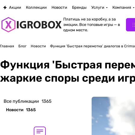
Акции
Коллекции
Новости
Бренды
Услуги
Компания
Платишь не за коробку, а за
эмоции. Все топовые игры — в
одном месте.
Главная
Блог
Новости
Функция 'Быстрая перемотка' диалогов в Crims
Функция 'Быстрая перем
жаркие споры среди иг
Все публикации
1365
Новости
1365