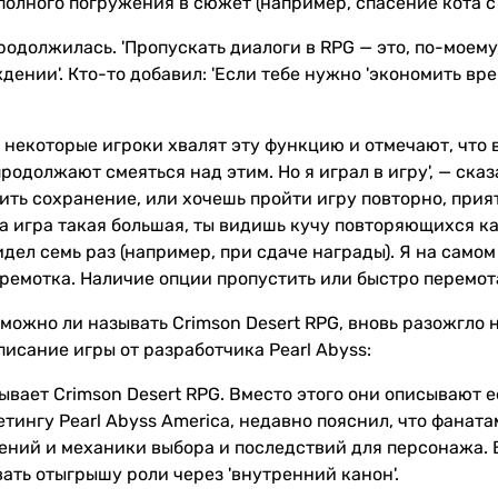
полного погружения в сюжет (например, спасение кота с 
одолжилась. 'Пропускать диалоги в RPG — это, по-моему, 
ении'. Кто-то добавил: 'Если тебе нужно 'экономить время
, некоторые игроки хвалят эту функцию и отмечают, что
родолжают смеяться над этим. Но я играл в игру', — сказ
ть сохранение, или хочешь пройти игру повторно, прият
гда игра такая большая, ты видишь кучу повторяющихся к
дел семь раз (например, при сдаче награды). Я на самом 
ремотка. Наличие опции пропустить или быстро перемотат
можно ли называть Crimson Desert RPG, вновь разожгло 
исание игры от разработчика Pearl Abyss:
зывает Crimson Desert RPG. Вместо этого они описывают е
тингу Pearl Abyss America, недавно пояснил, что фанат
ений и механики выбора и последствий для персонажа. 
ать отыгрышу роли через 'внутренний канон'.