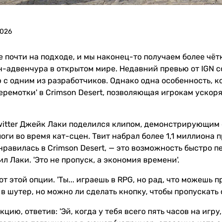
2026
е почти на подходе, и мы наконец-то получаем более чёт
-адвенчура в открытом мире. Недавний превью от IGN с
с одним из разработчиков. Однако одна особенность, к
еремотки' в Crimson Desert, позволяющая игрокам ускорят
witter Джейк Лаки поделился клипом, демонстрирующим 
оги во время кат-сцен. Твит набрал более 1,1 миллиона 
равилась в Crimson Desert, — это возможность быстро п
ил Лаки. 'Это не пропуск, а экономия времени'.
 от этой опции. 'Ты... играешь в RPG, но рад, что можешь
 в шутер, но можно ли сделать кнопку, чтобы пропускать 
цию, ответив: 'Эй, когда у тебя всего пять часов на игр