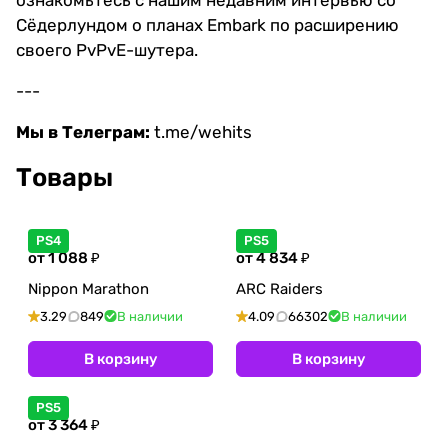
ознакомьтесь с нашим недавним интервью со
Сёдерлундом о планах Embark по расширению
своего PvPvE-шутера.
---
Мы в Телеграм:
t.me/wehits
Товары
PS4
PS5
от 1 088 ₽
от 4 834 ₽
Nippon Marathon
ARC Raiders
3.29
849
В наличии
4.09
66302
В наличии
В корзину
В корзину
PS5
от 3 364 ₽