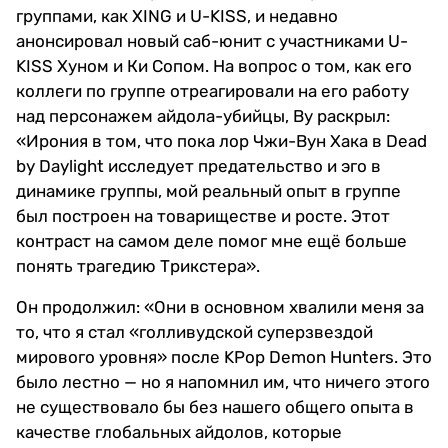
группами, как XING и U-KISS, и недавно
анонсировал новый саб-юнит с участниками U-
KISS Хуном и Ки Сопом. На вопрос о том, как его
коллеги по группе отреагировали на его работу
над персонажем айдола-убийцы, Ву раскрыл:
«Ирония в том, что пока лор Чжи-Вун Хака в Dead
by Daylight исследует предательство и эго в
динамике группы, мой реальный опыт в группе
был построен на товариществе и росте. Этот
контраст на самом деле помог мне ещё больше
понять трагедию Трикстера».
Он продолжил: «Они в основном хвалили меня за
то, что я стал «голливудской суперзвездой
мирового уровня» после KPop Demon Hunters. Это
было лестно — но я напомнил им, что ничего этого
не существовало бы без нашего общего опыта в
качестве глобальных айдолов, которые