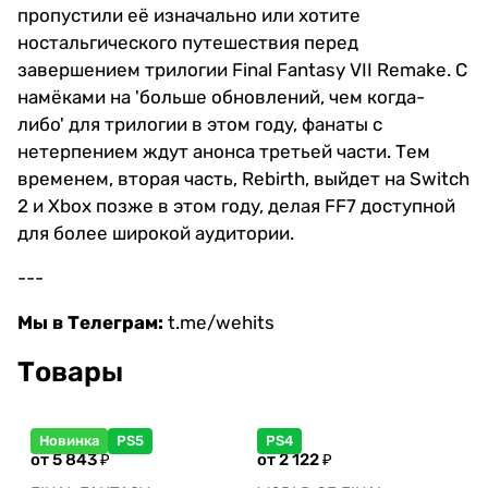
пропустили её изначально или хотите
ностальгического путешествия перед
завершением трилогии Final Fantasy VII Remake. С
намёками на 'больше обновлений, чем когда-
либо' для трилогии в этом году, фанаты с
нетерпением ждут анонса третьей части. Тем
временем, вторая часть, Rebirth, выйдет на Switch
2 и Xbox позже в этом году, делая FF7 доступной
для более широкой аудитории.
---
Мы в Телеграм:
t.me/wehits
Товары
Новинка
PS5
PS4
от 5 843 ₽
от 2 122 ₽