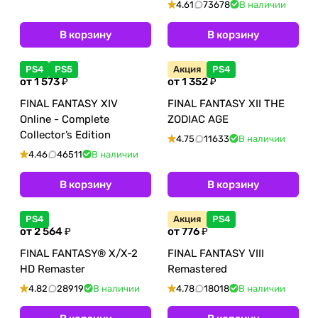
4.61
73678
В наличии
В корзину
В корзину
PS4
PS5
Акция
PS4
от 1 573 ₽
от 1 352 ₽
FINAL FANTASY XIV
FINAL FANTASY XII THE
Online - Complete
ZODIAC AGE
Collector’s Edition
4.75
11633
В наличии
4.46
46511
В наличии
В корзину
В корзину
PS4
Акция
PS4
от 2 564 ₽
от 776 ₽
FINAL FANTASY® X/X-2
FINAL FANTASY VIII
HD Remaster
Remastered
4.82
28919
В наличии
4.78
18018
В наличии