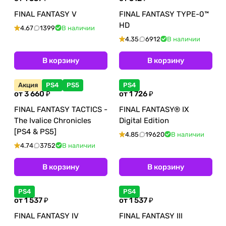
FINAL FANTASY V
FINAL FANTASY TYPE-0™
HD
4.67
1399
В наличии
4.35
6912
В наличии
В корзину
В корзину
Акция
PS4
PS5
PS4
от 3 660 ₽
от 1 726 ₽
FINAL FANTASY TACTICS -
FINAL FANTASY® IX
The Ivalice Chronicles
Digital Edition
[PS4 & PS5]
4.85
19620
В наличии
4.74
3752
В наличии
В корзину
В корзину
PS4
PS4
от 1 537 ₽
от 1 537 ₽
FINAL FANTASY IV
FINAL FANTASY III