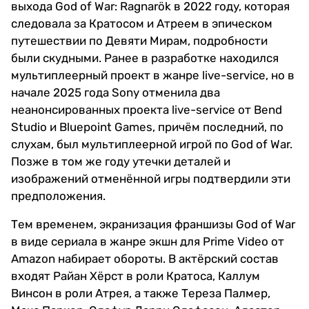
выхода God of War: Ragnarök в 2022 году, которая
следовала за Кратосом и Атреем в эпическом
путешествии по Девяти Мирам, подробности
были скудными. Ранее в разработке находился
мультиплеерный проект в жанре live-service, но в
начале 2025 года Sony отменила два
неанонсированных проекта live-service от Bend
Studio и Bluepoint Games, причём последний, по
слухам, был мультиплеерной игрой по God of War.
Позже в том же году утечки деталей и
изображений отменённой игры подтвердили эти
предположения.
Тем временем, экранизация франшизы God of War
в виде сериала в жанре экшн для Prime Video от
Amazon набирает обороты. В актёрский состав
входят Райан Хёрст в роли Кратоса, Каллум
Винсон в роли Атрея, а также Тереза Палмер,