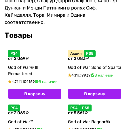
Макс Паркер, Олафур Дарри Олафссон, Аластер
Дункан и Мэнди Патинкин в ролях Сиф,
Хеймдалля, Тора, Мимира и Одина
соответственно.
Товары
PS4
Акция
PS5
от 2 069 ₽
от 2 083 ₽
God of War® III
God of War Sons of Sparta
Remastered
4.11
9939
В наличии
4.71
104169
В наличии
В корзину
В корзину
PS4
PS4
PS5
от 2 069 ₽
от 5 561 ₽
God of War™
God of War Ragnarök