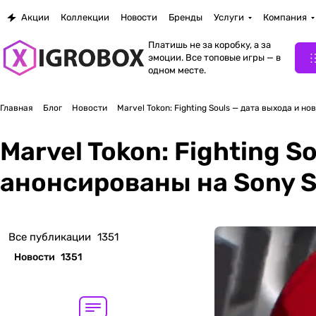
Акции
Коллекции
Новости
Бренды
Услуги
Компания
Платишь не за коробку, а за
эмоции. Все топовые игры — в
одном месте.
Главная
Блог
Новости
Marvel Tokon: Fighting Souls — дата выхода и н
Marvel Tokon: Fighting 
анонсированы на Sony St
Все публикации
1351
Новости
1351