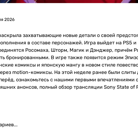
ля 2026
раскрыла захватывающие новые детали о своей предстоящ
пополнения в составе персонажей. Игра выйдет на PS5 и
соединятся Росомаха, Шторм, Магик и Дэнджер, причём 
быть бронированными. В игре также появится режим Эпиз
нские комиксы и японскую мангу в новом стиле повеств
ерез motion-комиксы. На этой неделе ранее были слиты
вперёд, ознакомьтесь с нашими первыми впечатлениями о
яшних анонсов, полный обзор трансляции Sony State of 
риев...