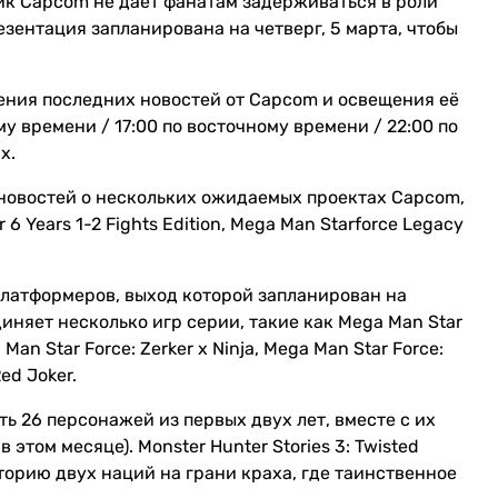
чик Capcom не даёт фанатам задерживаться в роли
зентация запланирована на четверг, 5 марта, чтобы
ления последних новостей от Capcom и освещения её
у времени / 17:00 по восточному времени / 22:00 по
х.
 новостей о нескольких ожидаемых проектах Capcom,
r 6 Years 1-2 Fights Edition, Mega Man Starforce Legacy
платформеров, выход которой запланирован на
диняет несколько игр серии, такие как Mega Man Star
Man Star Force: Zerker x Ninja, Mega Man Star Force:
ed Joker.
чать 26 персонажей из первых двух лет, вместе с их
 этом месяце). Monster Hunter Stories 3: Twisted
торию двух наций на грани краха, где таинственное