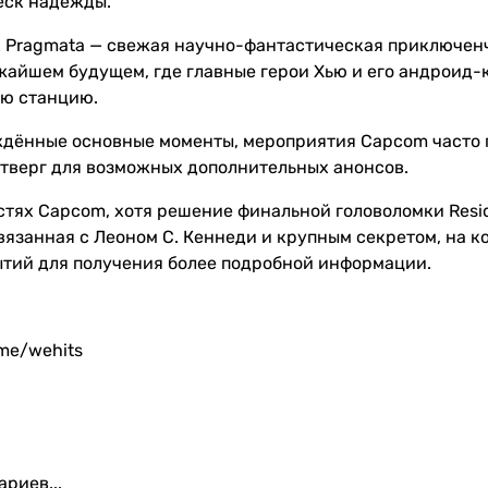
еск надежды.
 Pragmata — свежая научно-фантастическая приключенч
жайшем будущем, где главные герои Хью и его андроид
ю станцию.
ждённые основные моменты, мероприятия Capcom часто п
етверг для возможных дополнительных анонсов.
стях Capcom, хотя решение финальной головоломки Resid
связанная с Леоном С. Кеннеди и крупным секретом, на 
ытий для получения более подробной информации.
.me/wehits
риев...