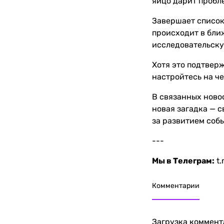
яйцо дарит пробл
Завершает список
происходит в бли
исследовательску
Хотя это подтвер
настройтесь на ч
В связанных ново
новая загадка — 
за развитием соб
---
Мы в Телеграм:
t
Комментарии
Загрузка коммента