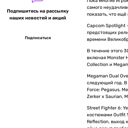
Пока многие игрок
самого неудачлив
Подпишитесь на рассылку
показать, что ещё
наших новостей и акций
Capcom Spotlight
предстоящих релиз
Подписаться
времени Великобр
В течение этого 
включая Monster Hu
Collection и Megam
Megaman Dual Ove
следующий год. В 
Force: Pegasus, Me
Zerker x Saurian, 
Street Fighter 6: 
костюмами Outfit 1
Reflection, выход