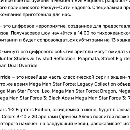
и всё ещё погружены в Resident Evil Requiem, разработ
ого полицейского Раккун-Сити надолго. Специальная пре
 компания приготовила для нас.
 — это цифровое мероприятие, созданное для предостав
ов. Получасовое шоу начнётся в 14:00 по тихоокеанском
итании и будет сопровождаться субтитрами на 13 языка
30-минутного цифрового события зрители могут ожидать
nter Stories 3: Twisted Reflection, Pragmata, Street Fighte
an Dual Override.
rride — это новейшая часть классической серии экшен-
то же время Mega Man Star Force: Legacy Collection объе
ga Man Star Force: Leo, Mega Man Star Force: Dragon, Mega 
Mega Man Star Force 3: Black Ace и Mega Man Star Force 3: R
Years 1-2 Fighters Edition, ожидаемый в июне, будет вклю
 Colors 3-10 и 20 аренами (причём Алекс появится позже в
 которого намечен на следующий месяц, рассказывает ис