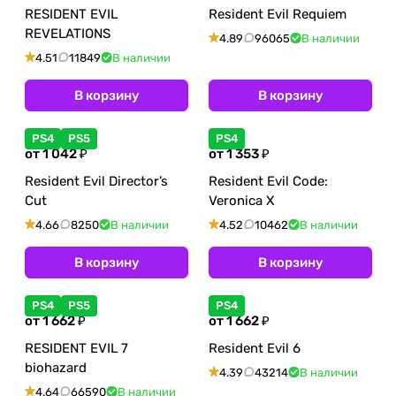
RESIDENT EVIL
Resident Evil Requiem
REVELATIONS
4.89
96065
В наличии
4.51
11849
В наличии
В корзину
В корзину
PS4
PS5
PS4
от 1 042 ₽
от 1 353 ₽
Resident Evil Director’s
Resident Evil Code:
Cut
Veronica X
4.66
8250
В наличии
4.52
10462
В наличии
В корзину
В корзину
PS4
PS5
PS4
от 1 662 ₽
от 1 662 ₽
RESIDENT EVIL 7
Resident Evil 6
biohazard
4.39
43214
В наличии
4.64
66590
В наличии