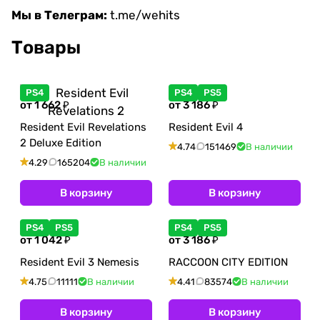
Мы в Телеграм:
t.me/wehits
Товары
PS4
PS4
PS5
от 1 662 ₽
от 3 186 ₽
Resident Evil Revelations
Resident Evil 4
2 Deluxe Edition
4.74
151469
В наличии
4.29
165204
В наличии
В корзину
В корзину
PS4
PS5
PS4
PS5
от 1 042 ₽
от 3 186 ₽
Resident Evil 3 Nemesis
RACCOON CITY EDITION
4.75
11111
В наличии
4.41
83574
В наличии
В корзину
В корзину