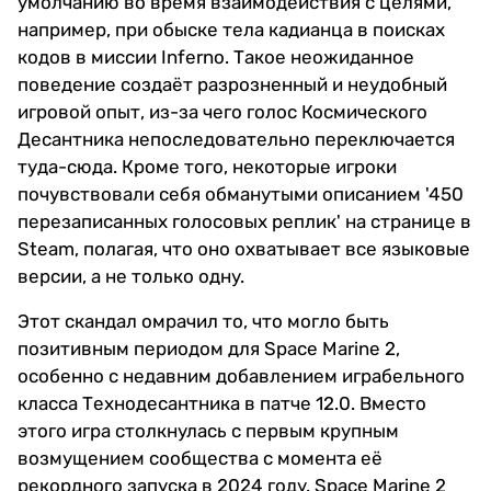
умолчанию во время взаимодействия с целями,
например, при обыске тела кадианца в поисках
кодов в миссии Inferno. Такое неожиданное
поведение создаёт разрозненный и неудобный
игровой опыт, из-за чего голос Космического
Десантника непоследовательно переключается
туда-сюда. Кроме того, некоторые игроки
почувствовали себя обманутыми описанием '450
перезаписанных голосовых реплик' на странице в
Steam, полагая, что оно охватывает все языковые
версии, а не только одну.
Этот скандал омрачил то, что могло быть
позитивным периодом для Space Marine 2,
особенно с недавним добавлением играбельного
класса Технодесантника в патче 12.0. Вместо
этого игра столкнулась с первым крупным
возмущением сообщества с момента её
рекордного запуска в 2024 году. Space Marine 2