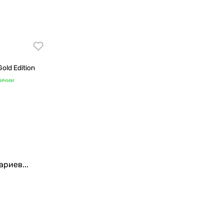
old Edition
личии
риев...