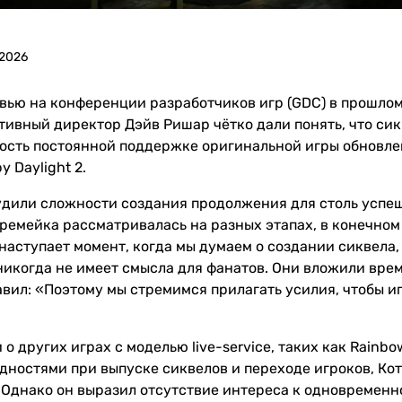
 2026
ью на конференции разработчиков игр (GDC) в прошлом м
тивный директор Дэйв Ришар чётко дали понять, что сик
сть постоянной поддержке оригинальной игры обновлен
 Daylight 2.
дили сложности создания продолжения для столь успешно
 ремейка рассматривалась на разных этапах, в конечном
 наступает момент, когда мы думаем о создании сиквела
никогда не имеет смысла для фанатов. Они вложили время 
авил: «Поэтому мы стремимся прилагать усилия, чтобы и
о других играх с моделью live-service, таких как Rainbow 
дностями при выпуске сиквелов и переходе игроков, Коте
Однако он выразил отсутствие интереса к одновременно