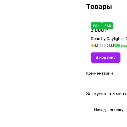
Товары
PS4
PS5
3 008 ₽
Dead by Daylight - G
4.11
142722
В на
В корзину
Комментарии
Загрузка коммента
Назад к списку