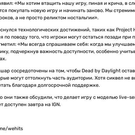
аявил: «Мы хотим втащить нашу игру, пиная и крича, в с
ся покупать новую игру и начинать заново. Мы стремимс
оков, а не просто реликтом ностальгии».
снулся технологических достижений, таких как Project H
 по поводу того, что игроки могут остаться позади при
тметил: «Мы всегда спрашиваем себя: когда мы улучшаем
лику, подчеркнув важность доступности, особенно учиты
ах.
ишар сосредоточены на том, чтобы Dead by Daylight оста
рые могут оттолкнуть часть аудитории. Хотя сиквел не в
тать благодаря долгосрочной поддержке.
 они также обсудили, что делает игру с моделью live-s
т доступен завтра на IGN.
.me/wehits