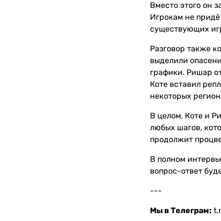
Вместо этого он з
Игрокам не придёт
существующих игр
Разговор также ко
выделили опасения
графики. Ришар о
Коте вставил реп
некоторых регион
В целом, Коте и Р
любых шагов, кото
продолжит процве
В полном интервью
вопрос-ответ буде
---
Мы в Телеграм:
t