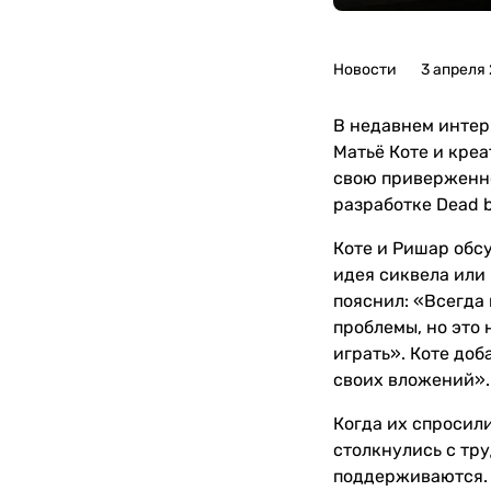
Новости
3 апреля
В недавнем интерв
Матьё Коте и креа
свою приверженно
разработке Dead by
Коте и Ришар обсу
идея сиквела или
пояснил: «Всегда
проблемы, но это 
играть». Коте доб
своих вложений».
Когда их спросили 
столкнулись с тру
поддерживаются. 