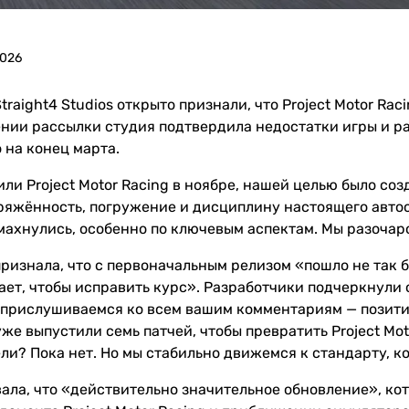
2026
traight4 Studios открыто признали, что Project Motor Ra
нии рассылки студия подтвердила недостатки игры и р
 на конец марта.
ли Project Motor Racing в ноябре, нашей целью было со
ряжённость, погружение и дисциплину настоящего автос
махнулись, особенно по ключевым аспектам. Мы разочар
 признала, что с первоначальным релизом «пошло не так 
ает, чтобы исправить курс». Разработчики подчеркнули 
прислушиваемся ко всем вашим комментариям — позити
уже выпустили семь патчей, чтобы превратить Project Mot
ли? Пока нет. Но мы стабильно движемся к стандарту, ко
ала, что «действительно значительное обновление», кот