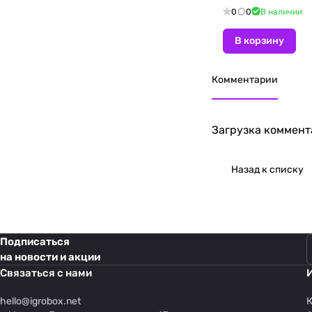
0
0
В наличии
В корзину
Комментарии
Загрузка коммента
Назад к списку
Подписаться
на новости и акции
Связаться с нами
hello@
igrobox.net
К