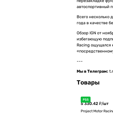
перезакладке фун
автоспортивный п
Всего несколько д
года в качестве б
Обзор IGN от нояб
избегающую подпи
Racing ощущался к
«посредственному
---
Мы в Телеграм:
t
Товары
PS5
5 330.42 ₽/
шт
Project Motor Racin