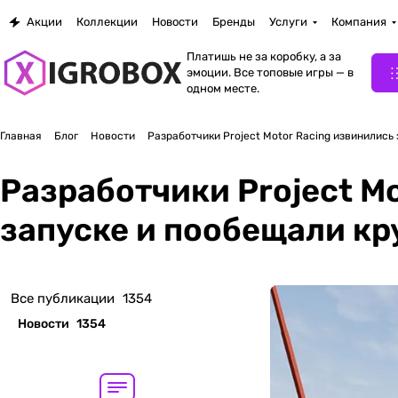
Акции
Коллекции
Новости
Бренды
Услуги
Компания
Платишь не за коробку, а за
эмоции. Все топовые игры — в
одном месте.
Главная
Блог
Новости
Разработчики Project Motor Racing извинились
Разработчики Project M
запуске и пообещали кр
Все публикации
1354
Новости
1354