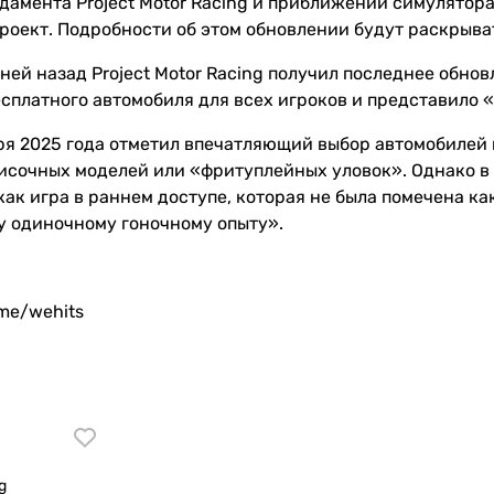
дамента Project Motor Racing и приближении симулятора
роект. Подробности об этом обновлении будут раскрыва
ней назад Project Motor Racing получил последнее обнов
есплатного автомобиля для всех игроков и представило 
ря 2025 года отметил впечатляющий выбор автомобилей в 
сочных моделей или «фритуплейных уловок». Однако в об
ак игра в раннем доступе, которая не была помечена как
 одиночному гоночному опыту».
.me/wehits
g