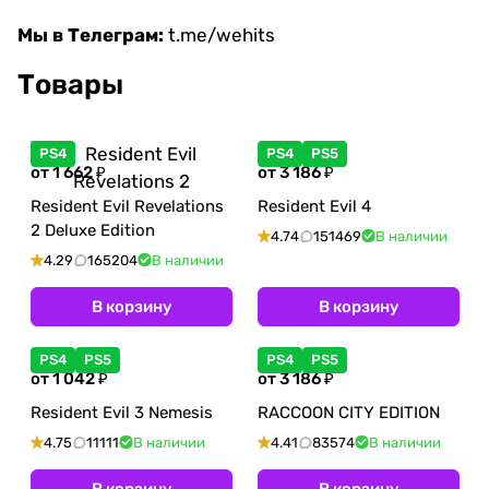
Мы в Телеграм:
t.me/wehits
Товары
PS4
PS4
PS5
от 1 662 ₽
от 3 186 ₽
Resident Evil Revelations
Resident Evil 4
2 Deluxe Edition
4.74
151469
В наличии
4.29
165204
В наличии
В корзину
В корзину
PS4
PS5
PS4
PS5
от 1 042 ₽
от 3 186 ₽
Resident Evil 3 Nemesis
RACCOON CITY EDITION
4.75
11111
В наличии
4.41
83574
В наличии