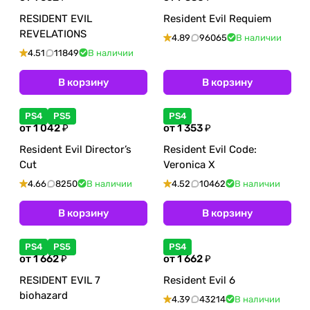
RESIDENT EVIL
Resident Evil Requiem
REVELATIONS
4.89
96065
В наличии
4.51
11849
В наличии
В корзину
В корзину
PS4
PS5
PS4
от 1 042 ₽
от 1 353 ₽
Resident Evil Director’s
Resident Evil Code:
Cut
Veronica X
4.66
8250
В наличии
4.52
10462
В наличии
В корзину
В корзину
PS4
PS5
PS4
от 1 662 ₽
от 1 662 ₽
RESIDENT EVIL 7
Resident Evil 6
biohazard
4.39
43214
В наличии